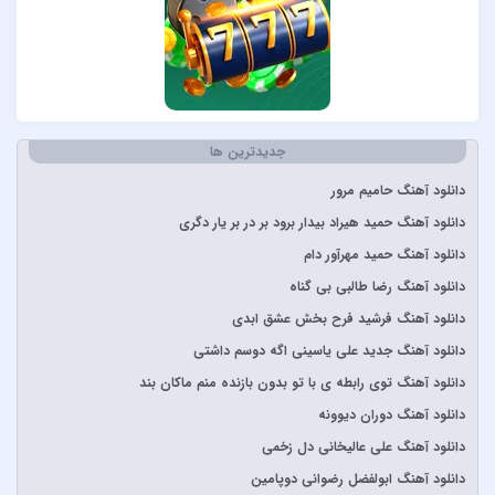
آبان بند
آدوین
آراز
آرتا
جدیدترین ها
آرتا و آرون
آرتا و پارسالیپ
دانلود آهنگ حامیم مرور
آرش AP
دانلود آهنگ حمید هیراد بیدار برود بر در بر یار دگری
آرش و ساسی
دانلود آهنگ حمید مهرآور دام
آرمان گرشاسبی
دانلود آهنگ رضا طالبی بی گناه
آرمین زارعی
دانلود آهنگ فرشید فرح بخش عشق ابدی
آرون افشار
دانلود آهنگ جدید علی یاسینی اگه دوسم داشتی
آصف آریا
دانلود آهنگ توی رابطه ی با تو بدون بازنده منم ماکان بند
آیتوکان
دانلود آهنگ دوران دیوونه
آیسم
دانلود آهنگ علی عالیخانی دل زخمی
ابراهیم تاتلیسس
دانلود آهنگ ابولفضل رضوانی دوپامین