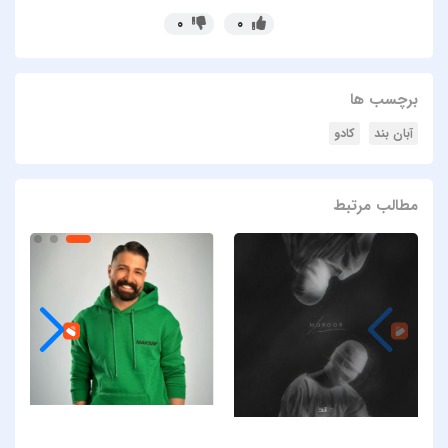
0
0
برچسب ها
آبان بند
کادو
مطالب مرتبط