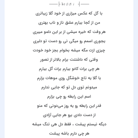
───┤ ♩♬♫♪♭ ├───
با گل که عکس میزاری از خود گلا زیباتری
من از کجا بیارم عشق ناز و ناب بهتری
هر وقت که خیره میشی از بر این دلمو میبری
یجوری اسمم رو میگی نی رو دست تو دلبری
چیزی ازت مگه میشه بخوام بجز خود خودت
وقتی که داشتنت برام بالاتر از تصور
هر چی برات کادو بیارم برات گل بیارم
با گلا یه تاج خوشگل روی موهات بزارم
میدونم توی دل تو که جایی ندارم
اسم این رابطه رو چی بزارم
قدر این رابطه رو یه روز می‌دونی که منو
از دست دادی برو هر جایی آزادی
دیگه نیستم پیشت ، فقط دل هی تنگ میشه
هر چی دارم باشه پیشت