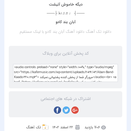
دیگه خاموش آتیشت
───┤ ♩♬♫♪♭ ├───
آبان بند کادو
دانلود تک آهنگ
دانلود آهنگ آبان بند کادو
با لینک مستقیم
کد پخش آنلاین برای وبلاگ
اشتراک در شبکه های اجتماعی
706 بازدید
۲۲ اسفند ۱۴۰۲
تک آهنگ