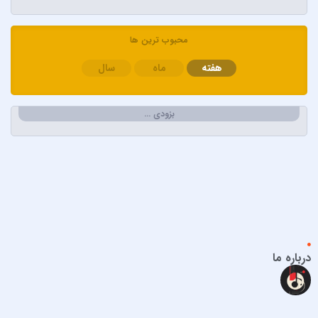
ابولفضل رضوانی
ابی دولابی
محبوب ترین ها
ابی و کامران و هومن
هفته
ماه
سال
اپیکور و امین امینم
احسان خواجه امیری
احسان دریادل
بزودی …
احمد سعیدی
احمد سلطان
احمد سلو
ادریس محمدپور
اشوان
افشین آذری
افشین خان
درباره ما
الجان
امید آمری
امید جهان