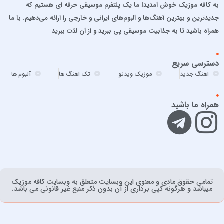
به کافه موزیک خوش آمدید! ما یک پلتفرم موسیقی حرفه ای هستیم که
امید حاجیلی
جدیدترین و بهترین آهنگ‌ها و آلبوم‌های ایرانی و خارجی را ارائه می‌دهیم. با ما
امید مهداد
همراه باشید تا به جذابیت موسیقی پی ببرید و از آن لذت ببرید
امیر ارسلان
امیر برکو
دسترسی سریع
امیر تتلو
اهنگ جدید
موزیک ویدئو
تک اهنگ ها
آلبوم ها
امیر تنگسیری
امیر جعفرنیا
همراه ما باشید
امیر عباس
امیر عباس گلاب
امیر فخرالدین
امیر ماهان
امیرحسین آقایی
تمامی حقوق مادی و معنوی اين وبسايت متعلق به وبسایت کافه موزیک
امیرحسین افتخاری
ميباشد و هرگونه کپی برداری از آن بدون ذکر منبع غیر قانونی می باشد.
امیرعلی حمیدی
امین رستمی