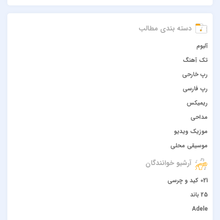
دسته بندی مطالب
آلبوم
تک آهنگ
رپ خارحی
رپ فارسی
ریمیکس
مداحی
موزیک ویدیو
موسیقی محلی
آرشیو خوانندگان
021 کید و چرسی
25 باند
Adele