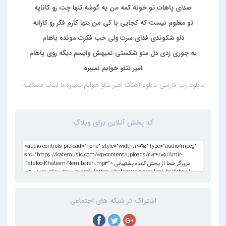
صدای پاهات تو خونه کمه من یه گوشه تنها چت رو کاناپه
تو معلوم نیست که کجایی با کی من تنها کارم فکر رو کاراته
دلو شکوندی فدای سرت ولی خب فکرت مونده باهام
یه جوری زدی دل منو شکستی نمیهش وایسم دیگه روی پاهام
امیر تتلو خوابم نمیبره
دانلود رپ فارسی
دانلود آهنگ امیر تتلو خوابم نمیبره
با لینک مستقیم
کد پخش آنلاین برای وبلاگ
اشتراک در شبکه های اجتماعی