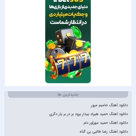
Pvol&Erfan Kalbod
Redbone
Selena Gomez
Sertab Erener
Simge
Stevie Wonder
آبان بند
آدوین
آراز
آرتا
جدیدترین ها
آرتا و آرون
آرتا و پارسالیپ
دانلود آهنگ حامیم مرور
آرش AP
دانلود آهنگ حمید هیراد بیدار برود بر در بر یار دگری
آرش و ساسی
دانلود آهنگ حمید مهرآور دام
آرمان گرشاسبی
دانلود آهنگ رضا طالبی بی گناه