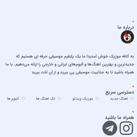
اشوان
افشین آذری
افشین خان
درباره ما
الجان
امید آمری
امید جهان
به کافه موزیک خوش آمدید! ما یک پلتفرم موسیقی حرفه ای هستیم که
امید حاجیلی
جدیدترین و بهترین آهنگ‌ها و آلبوم‌های ایرانی و خارجی را ارائه می‌دهیم. با ما
امید مهداد
همراه باشید تا به جذابیت موسیقی پی ببرید و از آن لذت ببرید
امیر ارسلان
امیر برکو
دسترسی سریع
امیر تتلو
اهنگ جدید
موزیک ویدئو
تک اهنگ ها
آلبوم ها
امیر تنگسیری
امیر جعفرنیا
همراه ما باشید
امیر عباس
امیر عباس گلاب