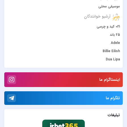
موسیقی محلی
آرشیو خوانندگان
021 کید و چرسی
25 باند
Adele
Billie Eilish
Dua Lipa
duke dumont
Gülşen
اینستاگرام ما
Hadise
JONY
تلگرام ما
Lana Del Rey
Lenna
تبلیغات
Måneskin
Peviack