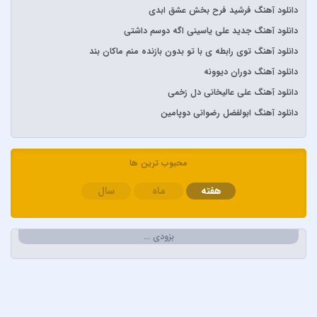
آرمین زارعی
دانلود آهنگ فرشید فرح بخش عشق ابدی
آرون افشار
دانلود آهنگ جدید علی یاسینی اگه دوسم داشتی
آصف آریا
دانلود آهنگ توی رابطه ی با تو بدون بازنده منم ماکان بند
آیتوکان
دانلود آهنگ دوران دیوونه
آیسم
دانلود آهنگ علی عالیخانی دل زخمی
ابراهیم تاتلیسس
دانلود آهنگ ابولفضل رضوانی دوپامین
ابولفضل رضوانی
ابی دولابی
محبوب ترین ها
ابی و کامران و هومن
هفته
ماه
سال
اپیکور و امین امینم
احسان خواجه امیری
احسان دریادل
بزودی …
احمد سعیدی
احمد سلطان
احمد سلو
ادریس محمدپور