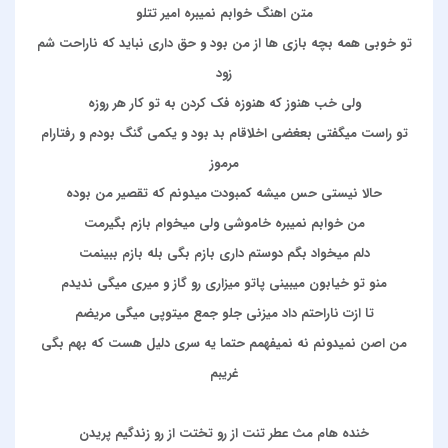
متن اهنگ خوابم نمیبره امیر تتلو
تو خوبی همه بچه بازی ها از من بود و حق داری نباید که ناراحت شم
زود
ولی خب هنوز که هنوزه فک کردن به تو کار هر روزه
تو راست میگفتی بعغضی اخلاقام بد بود و یکمی گنگ بودم و رفتارام
مرموز
حالا نیستی حس میشه کمبودت میدونم که تقصیر من بوده
من خوابم نمیبره خاموشی ولی میخوام بازم بگیرمت
دلم میخواد بگم دوستم داری بازم بگی بله بازم ببینمت
منو تو خیابون میبینی پاتو میزاری رو گاز و میری میگی ندیدم
تا ازت ناراحتم داد میزنی جلو جمع میتوپی میگی مریضم
من اصن نمیدونم نه نمیفهمم حتما یه سری دلیل هست که بهم بگی
غریبم
خنده هام مث عطر تنت از رو تختت از رو زندگیم پریدن