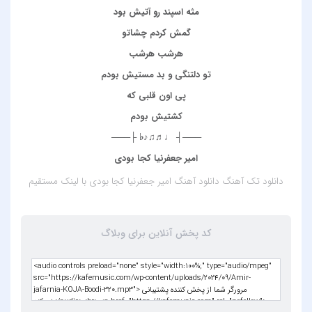
مثه اسپند رو آتيش بود
گمش كردم چشاتو
هرشب هرشب
تو دلتنگي و بد مستيش بودم
پي اون قلبي كه
كشتيش بودم
───┤ ♩♬♫♪♭ ├───
امیر جعفرنیا کجا بودی
دانلود تک آهنگ
دانلود آهنگ امیر جعفرنیا کجا بودی
با لینک مستقیم
کد پخش آنلاین برای وبلاگ