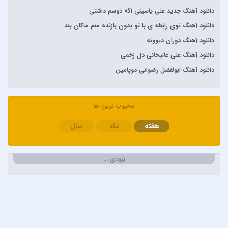
آرون افشار
دانلود آهنگ جدید علی یاسینی اگه دوسم داشتی
آصف آریا
دانلود آهنگ توی رابطه ی با تو بدون بازنده منم ماکان بند
آیتوکان
دانلود آهنگ دوران دیوونه
آیسم
دانلود آهنگ علی عالیخانی دل زخمی
ابراهیم تاتلیسس
دانلود آهنگ ابولفضل رضوانی دوپامین
ابولفضل رضوانی
ابی دولابی
محبوب ترین ها
ابی و کامران و هومن
هفته
ماه
سال
اپیکور و امین امینم
احسان خواجه امیری
احسان دریادل
بزودی …
احمد سعیدی
احمد سلطان
احمد سلو
ادریس محمدپور