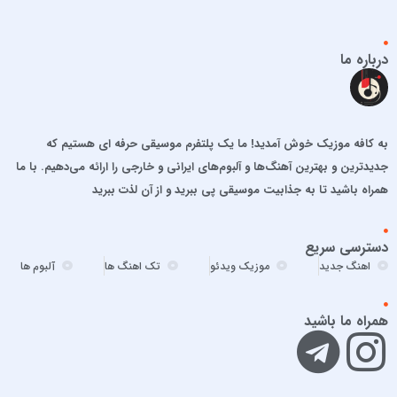
اشوان
افشین آذری
افشین خان
درباره ما
الجان
امید آمری
امید جهان
به کافه موزیک خوش آمدید! ما یک پلتفرم موسیقی حرفه ای هستیم که
امید حاجیلی
جدیدترین و بهترین آهنگ‌ها و آلبوم‌های ایرانی و خارجی را ارائه می‌دهیم. با ما
امید مهداد
همراه باشید تا به جذابیت موسیقی پی ببرید و از آن لذت ببرید
امیر ارسلان
امیر برکو
دسترسی سریع
امیر تتلو
اهنگ جدید
موزیک ویدئو
تک اهنگ ها
آلبوم ها
امیر تنگسیری
امیر جعفرنیا
همراه ما باشید
امیر عباس
امیر عباس گلاب
امیر فخرالدین