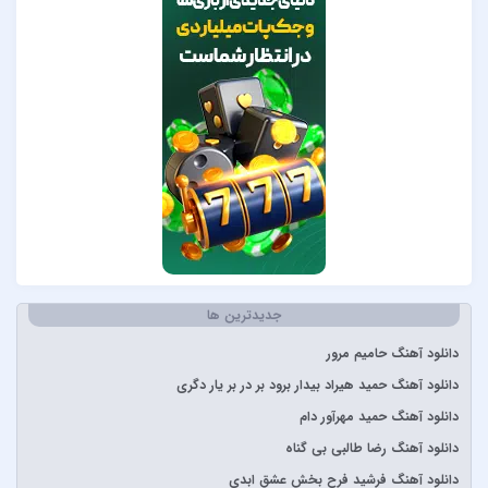
Pvol&Erfan Kalbod
Redbone
Selena Gomez
Sertab Erener
Simge
Stevie Wonder
آبان بند
آدوین
آراز
آرتا
جدیدترین ها
آرتا و آرون
آرتا و پارسالیپ
دانلود آهنگ حامیم مرور
آرش AP
دانلود آهنگ حمید هیراد بیدار برود بر در بر یار دگری
آرش و ساسی
دانلود آهنگ حمید مهرآور دام
آرمان گرشاسبی
دانلود آهنگ رضا طالبی بی گناه
آرمین زارعی
دانلود آهنگ فرشید فرح بخش عشق ابدی