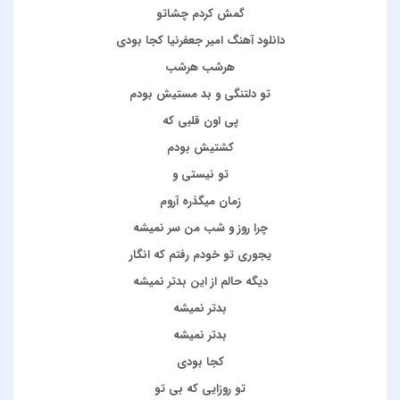
گمش كردم چشاتو
دانلود آهنگ امیر جعفرنیا کجا بودی
هرشب هرشب
تو دلتنگي و بد مستيش بودم
پي اون قلبي كه
كشتيش بودم
تو نيستي و
زمان ميگذره آروم
چرا روز و شب من سر نميشه
يجوري تو خودم رفتم كه انگار
ديگه حالم از اين بدتر نميشه
بدتر نمیشه
بدتر نمیشه
كجا بودي
تو روزايي كه بي تو