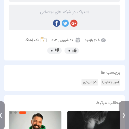
اشتراک در شبکه های اجتماعی
608 بازدید
۲۷ شهریور ۱۴۰۳
تک آهنگ
0
0
برچسب ها
امیر جعفرنیا
کجا بودی
مطالب مرتبط
》