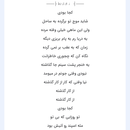
───┤ ♩♬♫♪♭ ├───
كجا بودي
شايد موج تو برگرده به ساحل
ولي اين ماهي خيلي وقته مرده
يه دريا رم به پام بريزي ديگه
زمان كه به عقب بر نمي گرده
نگاه كن كه چجوري خاطراتت
يه خنجر پشت سينم جا گذاشته
نبودي وقتي جونم در ميومد
نيا وقتي كه كار از كار گذشته
از کار گذشته
از کار گذشته
كجا بودي
تو روزايي كه بي تو
مثه اسپند رو آتيش بود