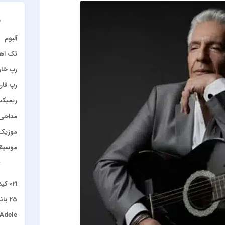
د
آلبوم
تک آه
رپ خا
رپ فار
ریمیک
مداحی
موزیک 
موسیق
آ
021 کید و چرسی
25 باند
Adele