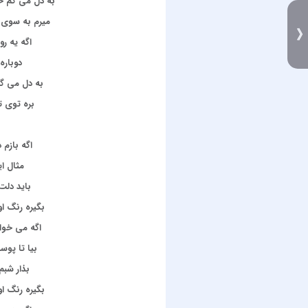
به دل می گم خ
میرم به سوی 
اگه یه ر
دوباره 
به دل می گم
بره توی ت
اگه بازم
مثال ا
باید دلت
بگیره رنگ ا
اگه می خوا
بیا تا پوس
بذار شبم
بگیره رنگ ا