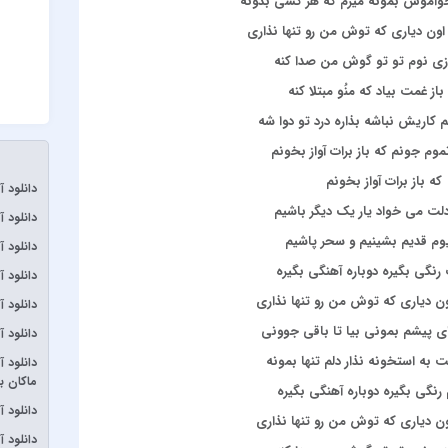
واموش بمونه میرم که هر کسی بدونه
onder
اون دیاری که توش من رو تنها نذاری
آبان بن
وزی نوم تو تو گوش من صدا کنه
آدوین
باز غمت بیاد که منُو مبتلا کنه
 کاریش نباشه بذاره درد تو دوا شه
آراز
موم جونم که باز برات آواز بخونم
آرتا
که باز برات آواز بخونم
آرتا و آ
دانلود 
 دلت می خواد یار یک دیگر باشیم
آرتا و 
دانلود آ
یوم قدیم بشینیم و سحر پاشیم
آرش AP
دانلود 
 رنگی بگیره دوباره آهنگی بگیره
دانلود 
آرش و
ون دیاری که توش من رو تنها نذاری
دانلود
آرمان 
ی پیشم بمونی بیا تا باقی جوونی
دانلود 
آرمین ز
ت به استخونه نذار دلم تنها بمونه
دانلود 
آرون اف
ماکان ب
 رنگی بگیره دوباره آهنگی بگیره
آصف آر
دانلود 
ون دیاری که توش من رو تنها نذاری
آیتوکا
دانلود 