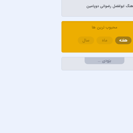
آهنگ ابولفضل رضوانی دوپامین
م تاتلیسس
ل رضوانی
محبوب ترین ها
لابی
هفته
ماه
سال
کامران و هومن
و امین امینم
خواجه امیری
بزودی …
دریادل
سعیدی
لطان
لو
محمدپور
آذری