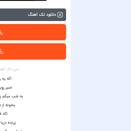
دانلود تک آهنگ
متن تک آهنگ 
اگه یه 
اسیر روی
به شب میگم پی
بخونه از د
اگه ف
پرنده دری