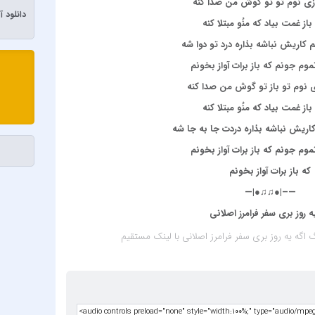
وزی نوم تو تو گوش من صدا کنه
آیسم
دانلود 
باز غمت بیاد که منُو مبتلا کنه
ابراهی
 کاریش نباشه بذاره درد تو دوا شه
ابولفض
موم جونم که باز برات آواز بخونم
ابی دو
ی نوم تو باز تو گوش من صدا کنه
ابی و 
باز غمت بیاد که منُو مبتلا کنه
اپیکور 
اریش نباشه بذاره دردت جا به جا شه
احسان 
موم جونم که باز برات آواز بخونم
احسان 
که باز برات آواز بخونم
احمد 
—–|●♫♫●|—
احمد س
ه روز بری سفر فرامرز اصلانی
احمد س
 اگه یه روز بری سفر فرامرز اصلانی
با لینک مستقیم
ادریس 
اشوان
افشین 