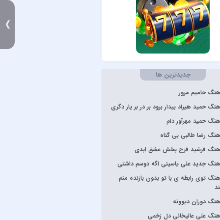
Stevie W
》
د
جدیدترین ها
رون
آهنگ حامیم مرور
پارسالیپ
هنگ حمید هیراد بیدار برود بر در بر یار دگری
آهنگ حمید مهرآور دام
آهنگ رضا طالبی بی گناه
 ساسی
 آهنگ فرشید فرح بخش عشق ابدی
گرشاسبی
آهنگ جدید علی یاسینی اگه دوسم داشتی
ارعی
آهنگ توی رابطه ی با تو بدون بازنده منم
شار
ند
یا
آهنگ دوران دیوونه
ن
آهنگ علی عالیخانی دل زخمی