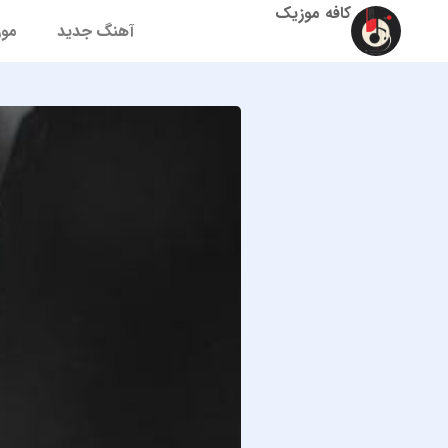
کافه موزیک
آهنگ جدید
موز