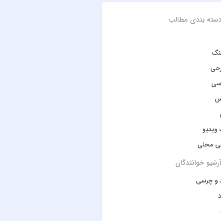
سته بندی مطالب
نگ
رحی
سی
س
ویدیو
ی محلی
رشیو خوانندگان