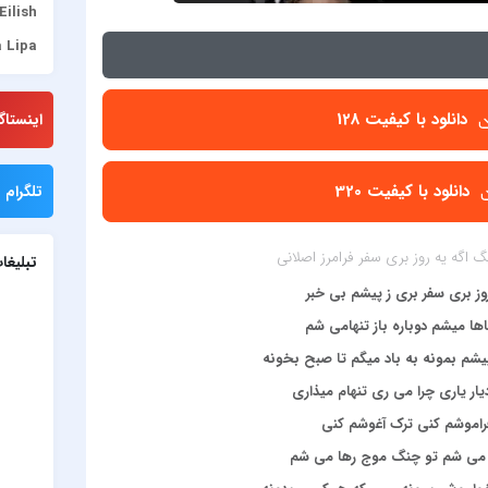
 Eilish
 Lipa
umont
ülşen
دانلود با کیفیت 128
اینستاگ
adise
JONY
دانلود با کیفیت 320
تلگرام م
l Rey
Lenna
اگه یه روز بری سفر فرامرز اصلانی
تبلیغا
eskin
روز بری سفر بری ز پیشم بی خبر
viack
اها میشم دوباره باز تنهامی شم
albod
شم بمونه به باد میگم تا صبح بخونه
dbone
یار یاری چرا می ری تنهام میذاری
Gomez
راموشم کنی ترک آغوشم کنی
rener
ا می شم تو چنگ موج رها می شم
Simge