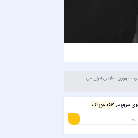
حمید هیراد
بیدار
نین جمهوری اسلامی ایران می
ی سریع در
کافه موزیک