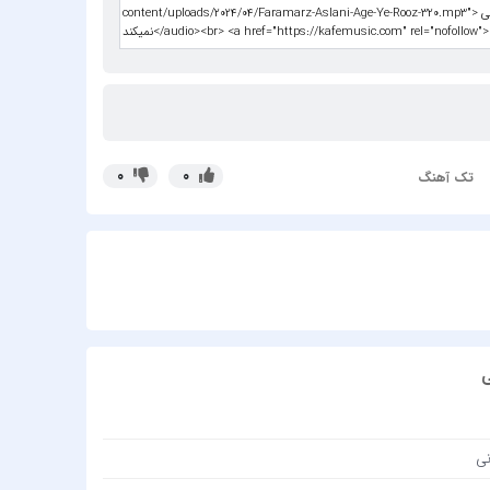
افشین
الجان
امید آ
امید ج
امید ح
امید مه
0
0
تک آهنگ
امیر ار
امیر بر
امیر تت
امیر ت
امیر جع
امیر ع
ی
امیر ع
امیر فخ
نی
امیر م