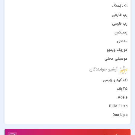
تک آهنگ
رپ خارحی
رپ فارسی
ریمیکس
مداحی
موزیک ویدیو
موسیقی محلی
آرشیو خوانندگان
021 کید و چرسی
25 باند
Adele
Billie Eilish
Dua Lipa
duke dumont
Gülşen