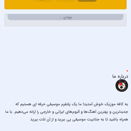
احسان خواجه امیری
احسان دریادل
بزودی …
احمد سعیدی
احمد سلطان
احمد سلو
ادریس محمدپور
اشوان
افشین آذری
افشین خان
درباره ما
الجان
امید آمری
امید جهان
به کافه موزیک خوش آمدید! ما یک پلتفرم موسیقی حرفه ای هستیم که
امید حاجیلی
جدیدترین و بهترین آهنگ‌ها و آلبوم‌های ایرانی و خارجی را ارائه می‌دهیم. با ما
امید مهداد
همراه باشید تا به جذابیت موسیقی پی ببرید و از آن لذت ببرید
امیر ارسلان