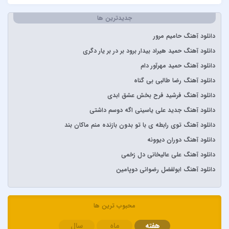
آرتا
جدیدترین ها
آرتا و آرون
آرتا و پارسالیپ
دانلود آهنگ حامیم مرور
آرش AP
دانلود آهنگ حمید هیراد بیدار برود بر در بر یار دگری
آرش و ساسی
دانلود آهنگ حمید مهرآور دام
آرمان گرشاسبی
دانلود آهنگ رضا طالبی بی گناه
آرمین زارعی
دانلود آهنگ فرشید فرح بخش عشق ابدی
آرون افشار
دانلود آهنگ جدید علی یاسینی اگه دوسم داشتی
آصف آریا
دانلود آهنگ توی رابطه ی با تو بدون بازنده منم ماکان بند
آیتوکان
دانلود آهنگ دوران دیوونه
آیسم
دانلود آهنگ علی عالیخانی دل زخمی
ابراهیم تاتلیسس
دانلود آهنگ ابولفضل رضوانی دوپامین
ابولفضل رضوانی
ابی دولابی
محبوب ترین ها
ابی و کامران و هومن
هفته
ماه
سال
اپیکور و امین امینم