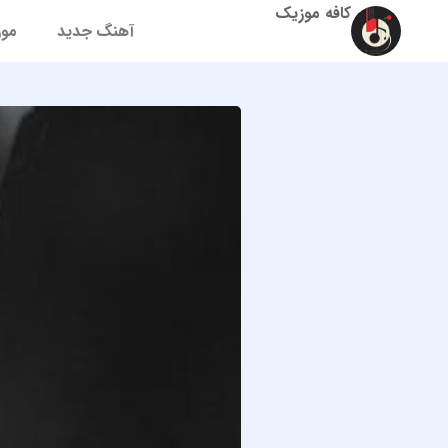
کافه موزیک
آهنگ جدید
موز