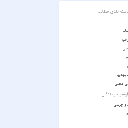
سته بندی مطالب
نگ
رحی
سی
س
ویدیو
ی محلی
رشیو خوانندگان