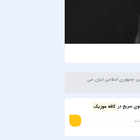
حمید هیراد
بیدار
نین جمهوری اسلامی ایران می
ی سریع در
کافه موزیک