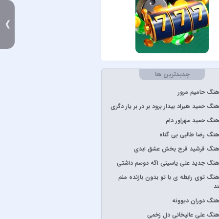
Stevie W
》
د
جدیدترین ها
رون
آهنگ حامیم مرور
پارسالیپ
هنگ حمید هیراد بیدار برود بر در بر یار دگری
آهنگ حمید مهرآور دام
آهنگ رضا طالبی بی گناه
 ساسی
 آهنگ فرشید فرح بخش عشق ابدی
گرشاسبی
آهنگ جدید علی یاسینی اگه دوسم داشتی
ارعی
آهنگ توی رابطه ی با تو بدون بازنده منم
شار
ند
یا
آهنگ دوران دیوونه
ن
آهنگ علی عالیخانی دل زخمی