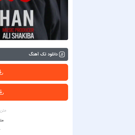
دانلود تک آهنگ
متن 
مت
─