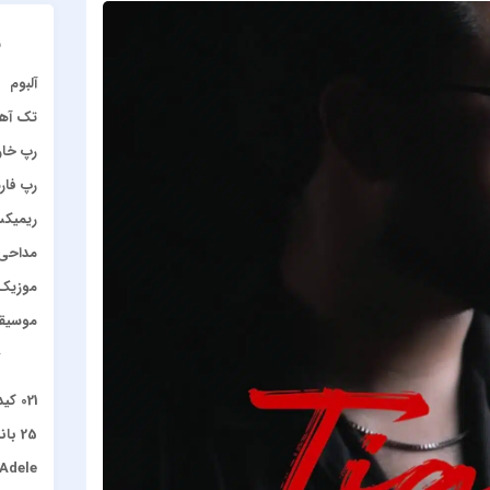
د
آلبوم
تک آه
رپ خا
رپ فار
ریمیک
مداحی
موزیک 
موسیق
آ
021 کید و چرسی
25 باند
Adele