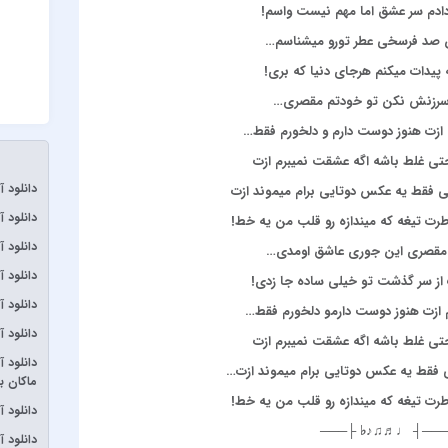
دم سر عشق اما مهم نیست واسم!
onder
ن صد فرسخی عطر تورو میشناسم…
آبان بن
یدات میکنم هرجای دنیا که بری!
آدوین
سرزنش نکن تو خودتم مقصری…
آراز
ازت هنوز دوست دارم و دلخورم فقط…
آرتا
ی غلط باشه اگه عشقت نمیبرم ازت
آرتا و آ
دانلود 
 فقط یه عکس دوتایی برام میموند ازت
آرتا و 
دانلود آ
ت تیغه که میندازه رو قلب من یه خط!
آرش AP
دانلود 
مقصری این جوری عاشق اومدی…
دانلود 
آرش و
از سر گذشت تو خیلی ساده جا زدی!
دانلود
آرمان 
 ازت هنوز دوست دارمو دلخورم فقط…
دانلود 
آرمین ز
ی غلط باشه اگه عشقت نمیبرم ازت
دانلود 
آرون اف
فقط یه عکس دوتایی برام میموند ازت…
ماکان ب
آصف آر
ت تیغه که میندازه رو قلب من یه خط!
دانلود 
───┤ ♩♬♫♪♭ ├──
آیتوکا
دانلود 