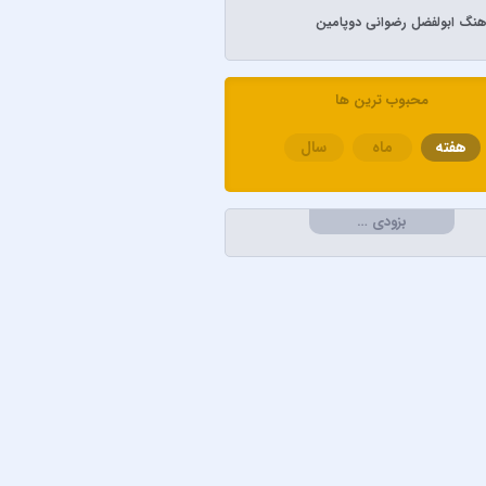
آهنگ ابولفضل رضوانی دوپامین
م تاتلیسس
ل رضوانی
محبوب ترین ها
لابی
هفته
ماه
سال
کامران و هومن
و امین امینم
خواجه امیری
بزودی …
دریادل
سعیدی
لطان
لو
محمدپور
آذری