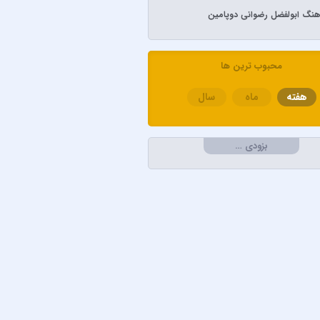
آهنگ ابولفضل رضوانی دوپامین
م تاتلیسس
ل رضوانی
محبوب ترین ها
لابی
هفته
ماه
سال
کامران و هومن
و امین امینم
خواجه امیری
بزودی …
دریادل
سعیدی
لطان
لو
محمدپور
آذری