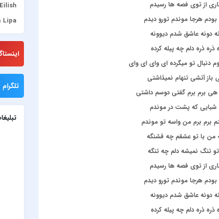
اری از توی فصه ها رسیدم
 Eilish
بودم هرجا موندم تورو دیدم
 Lipa
ه دونه عاشق شدم دیوونه
umont
 ذره ذره دلم چه پیله کرده
ülşen
اینستاگ
روم دنبال تو میگرده ای وای ای وای
adise
 باز آتشی تنهام نمیذاشتی
JONY
تلگرام م
هی برم برم گفتی دوسم داشتی
l Rey
شبایی که پشت در موندم
Lenna
تبلیغا
 برم برم من واسه تو موندم
eskin
من با تو عشقم چه قشنگه
viack
و تنگ نمیشه دلم چه تنگه
albod
اری از توی فصه ها رسیدم
dbone
بودم هرجا موندم تورو دیدم
Gomez
ه دونه عاشق شدم دیوونه
rener
 ذره ذره دلم چه پیله کرده
Simge