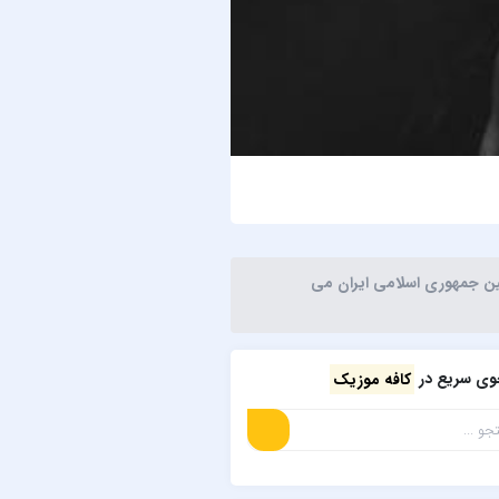
حمید هیراد
بیدار
نین جمهوری اسلامی ایران می
ی سریع در
کافه موزیک