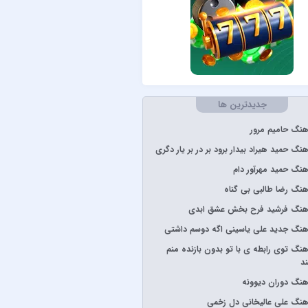
Stevie W
د
جدیدترین ها
رون
آهنگ حامیم مرور
پارسالیپ
هنگ حمید هیراد بیدار برود بر در بر یار دگری
آهنگ حمید مهرآور دام
آهنگ رضا طالبی بی گناه
 ساسی
 آهنگ فرشید فرح بخش عشق ابدی
گرشاسبی
آهنگ جدید علی یاسینی اگه دوسم داشتی
ارعی
آهنگ توی رابطه ی با تو بدون بازنده منم
شار
ند
یا
آهنگ دوران دیوونه
ن
آهنگ علی عالیخانی دل زخمی