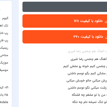
د
آلبوم
دانلود با کیفیت 128
تک آه
رپ خا
دانلود با کیفیت 320
رپ فار
ریمیک
 آهنگ هم چشمی رضا شیری
مداحی
آهنگ هم چشمی رضا شیری
موزیک 
چشمی کنیم خونه رو عشقی کنیم
موسیق
 مشکی کنیم بگو دوسم داشتی
آ
رش میکنی حالو خوبش میکنی
021 کید و چرسی
زشت میکنی نگو دوسم داشتی
من با تو عشقم چه قشنگه
25 باند
و تنگ نمیشه دلم چه تنگه
Adele