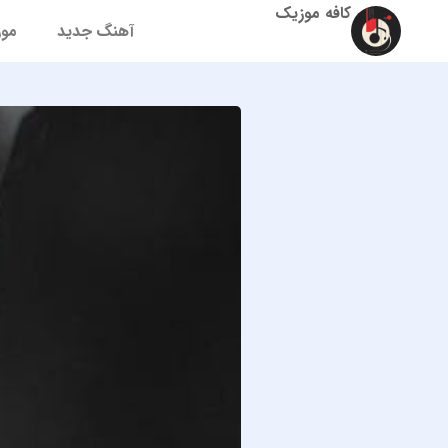
کافه موزیک
آهنگ جدید
موز