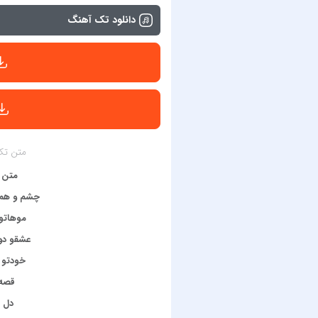
دانلود تک آهنگ
متن تک
متن 
چشم و هم 
موهاتو
عشقو دو
خودتو 
قصه 
دل ت