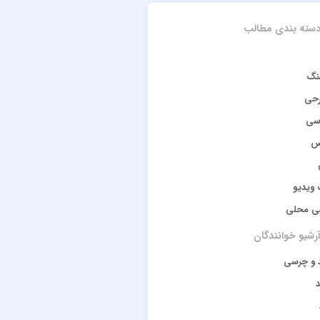
سته بندی مطالب
نگ
رحی
سی
س
ویدیو
ی محلی
رشیو خوانندگان