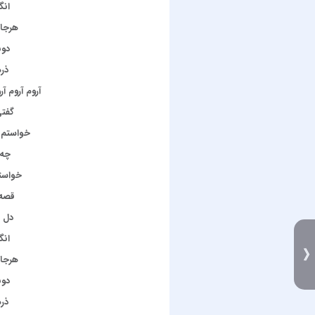
انگ
هرجا 
دون
ذره
آروم آروم آ
گفتی
خواستم 
چه 
خواستم
قصه 
دل ت
انگ
هرجا 
دون
ذره