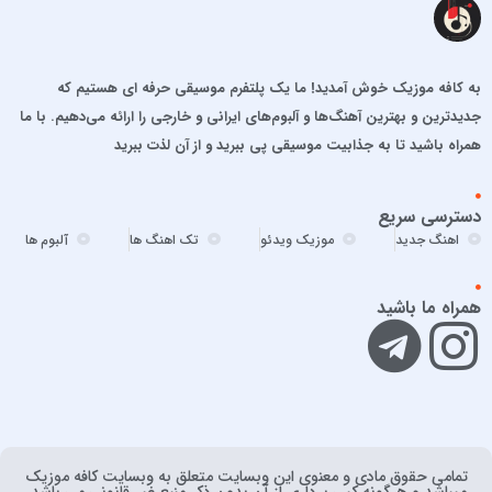
الجان
امید آمری
امید جهان
به کافه موزیک خوش آمدید! ما یک پلتفرم موسیقی حرفه ای هستیم که
امید حاجیلی
جدیدترین و بهترین آهنگ‌ها و آلبوم‌های ایرانی و خارجی را ارائه می‌دهیم. با ما
امید مهداد
همراه باشید تا به جذابیت موسیقی پی ببرید و از آن لذت ببرید
امیر ارسلان
امیر برکو
دسترسی سریع
امیر تتلو
اهنگ جدید
موزیک ویدئو
تک اهنگ ها
آلبوم ها
امیر تنگسیری
امیر جعفرنیا
همراه ما باشید
امیر عباس
امیر عباس گلاب
امیر فخرالدین
امیر ماهان
امیرحسین آقایی
تمامی حقوق مادی و معنوی اين وبسايت متعلق به وبسایت کافه موزیک
امیرحسین افتخاری
ميباشد و هرگونه کپی برداری از آن بدون ذکر منبع غیر قانونی می باشد.