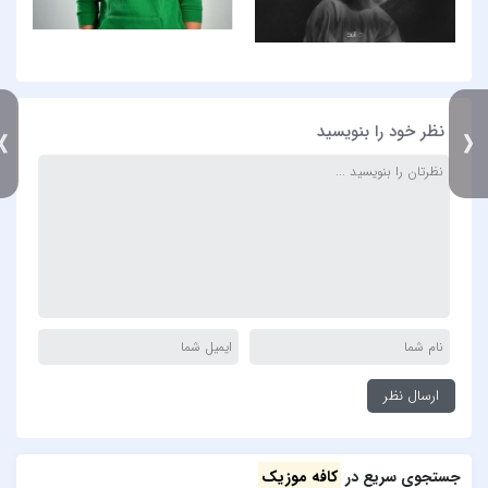
نظر خود را بنویسید
》
جستجوی سریع در
کافه موزیک