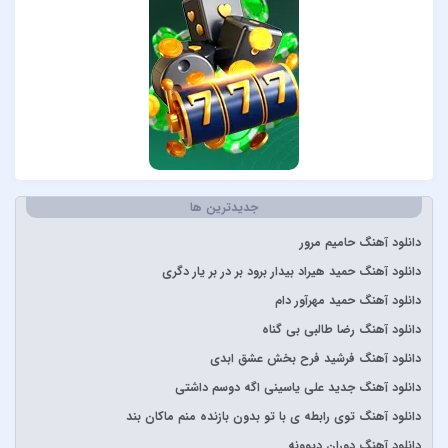
Sertab Erener
Simge
Stevie Wonder
آبان بند
آدوین
آراز
آرتا
جدیدترین ها
آرتا و آرون
آرتا و پارسالیپ
دانلود آهنگ حامیم مرور
آرش AP
دانلود آهنگ حمید هیراد بیدار برود بر در بر یار دگری
آرش و ساسی
دانلود آهنگ حمید مهرآور دام
آرمان گرشاسبی
دانلود آهنگ رضا طالبی بی گناه
آرمین زارعی
دانلود آهنگ فرشید فرح بخش عشق ابدی
آرون افشار
دانلود آهنگ جدید علی یاسینی اگه دوسم داشتی
آصف آریا
دانلود آهنگ توی رابطه ی با تو بدون بازنده منم ماکان بند
آیتوکان
دانلود آهنگ دوران دیوونه