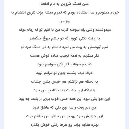
متن آهنگ شروین به نام انقضا
خودم میدونم واسه استفاده بودم که تموم میشه برات تاریخ انقضام یه
روز من
میدونستم وقتی راه بیوفته کارت من با قلبم تو ته زباله دونم
یه وقت نکنی کورم اگه تو چشم دروغ میگفتیو
نمی آوردمش به روت من امید داشتم به تن سنگ سرد تو
فکر میکردم یه آدمه نجیب ساده توش هست
شنیدم حرفاتو فکر نکن حواسم نبود
حرف نزدم پشتتم چون تو مرامم نبود
یه لحظه هم نزاشتم هم خیس بشن چشات
با اینکه اون چشات یه لحظه برا من نبود
این جوابش نبود این همه حس خوب بردی از یادت چه زود
من دلم رفت واسه اون دلی که عاشق نبود
این جوابش نبود برو برا من نباش من نباشم برات
بهتره عذابم برات برو هرجا رفتی خوش بگذره