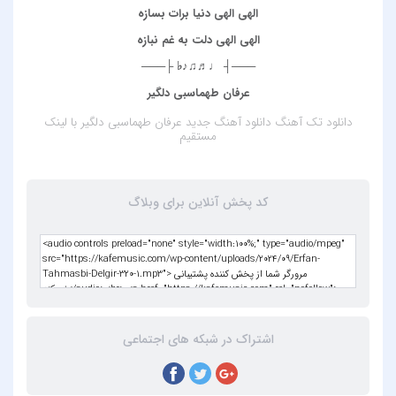
الهی الهی دنیا برات بسازه
الهی الهی دلت به غم نبازه
───┤ ♩♬♫♪♭ ├───
عرفان طهماسبی دلگیر
دانلود تک آهنگ
دانلود آهنگ جدید عرفان طهماسبی دلگیر
با لینک
مستقیم
کد پخش آنلاین برای وبلاگ
اشتراک در شبکه های اجتماعی