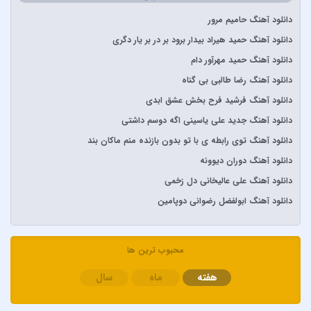
آرتا و پارسالیپ
دانلود آهنگ حامیم مرور
آرش AP
دانلود آهنگ حمید هیراد بیدار برود بر در بر یار دگری
آرش و ساسی
دانلود آهنگ حمید مهرآور دام
آرمان گرشاسبی
دانلود آهنگ رضا طالبی بی گناه
آرمین زارعی
دانلود آهنگ فرشید فرح بخش عشق ابدی
آرون افشار
دانلود آهنگ جدید علی یاسینی اگه دوسم داشتی
آصف آریا
دانلود آهنگ توی رابطه ی با تو بدون بازنده منم ماکان بند
آیتوکان
دانلود آهنگ دوران دیوونه
آیسم
دانلود آهنگ علی عالیخانی دل زخمی
ابراهیم تاتلیسس
دانلود آهنگ ابولفضل رضوانی دوپامین
ابولفضل رضوانی
ابی دولابی
محبوب ترین ها
ابی و کامران و هومن
هفته
ماه
سال
اپیکور و امین امینم
احسان خواجه امیری