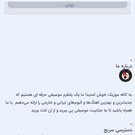
احسان دریادل
بزودی …
احمد سعیدی
احمد سلطان
احمد سلو
ادریس محمدپور
اشوان
افشین آذری
افشین خان
درباره ما
الجان
امید آمری
امید جهان
به کافه موزیک خوش آمدید! ما یک پلتفرم موسیقی حرفه ای هستیم که
امید حاجیلی
جدیدترین و بهترین آهنگ‌ها و آلبوم‌های ایرانی و خارجی را ارائه می‌دهیم. با ما
امید مهداد
همراه باشید تا به جذابیت موسیقی پی ببرید و از آن لذت ببرید
امیر ارسلان
امیر برکو
دسترسی سریع
امیر تتلو