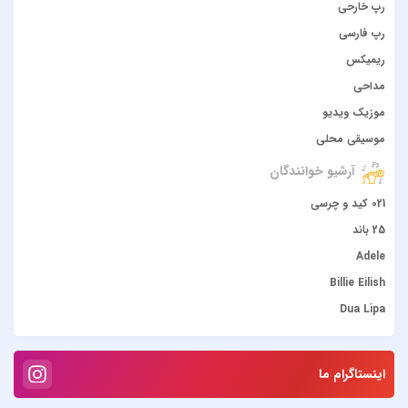
رپ خارحی
رپ فارسی
ریمیکس
مداحی
موزیک ویدیو
موسیقی محلی
آرشیو خوانندگان
021 کید و چرسی
25 باند
Adele
Billie Eilish
Dua Lipa
duke dumont
Gülşen
اینستاگرام ما
Hadise