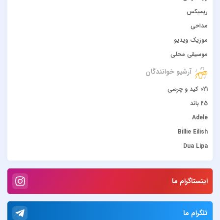
ریمیکس
مداحی
موزیک ویدیو
موسیقی محلی
آرشیو خوانندگان
021 کید و چرسی
25 باند
Adele
Billie Eilish
Dua Lipa
duke dumont
Gülşen
اینستاگرام ما
Hadise
JONY
تلگرام ما
Lana Del Rey