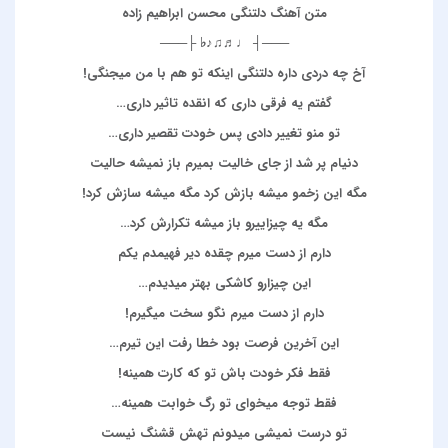
متن آهنگ دلتنگی محسن ابراهیم زاده
───┤ ♩♬♫♪♭ ├───
آخ چه دردی داره دلتنگی اینکه تو هم با من میجنگی!
گفتم یه فرقی داری که انقده تاثیر داری…
تو منو تغییر دادی پس خودت تقصیر داری…
دنیام پر شد از جای خالیت بمیرم باز نمیشه حالیت
مگه این زخمو میشه بازش کرد مگه میشه سازش کرد!
مگه یه چیزاییرو باز میشه تکرارش کرد…
دارم از دست میرم چقده دیر فهیمدم یکم
این چیزارو کاشکی بهتر میدیدم…
دارم از دست میرم نگو سخت میگیرم!
این آخرین فرصت بود خطا رفت این تیرم…
فقط فکر خودت باش تو که کارت همینه!
فقط توجه میخوای تو رگ خوابت همینه…
تو درست نمیشی میدونم تهش قشنگ نیست