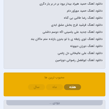
آرش AP
دانلود آهنگ حمید هیراد بیدار برود بر در بر یار دگری
آرش و ساسی
دانلود آهنگ حمید مهرآور دام
آرمان گرشاسبی
دانلود آهنگ رضا طالبی بی گناه
آرمین زارعی
دانلود آهنگ فرشید فرح بخش عشق ابدی
آرون افشار
دانلود آهنگ جدید علی یاسینی اگه دوسم داشتی
آصف آریا
دانلود آهنگ توی رابطه ی با تو بدون بازنده منم ماکان بند
آیتوکان
دانلود آهنگ دوران دیوونه
آیسم
دانلود آهنگ علی عالیخانی دل زخمی
ابراهیم تاتلیسس
دانلود آهنگ ابولفضل رضوانی دوپامین
ابولفضل رضوانی
ابی دولابی
محبوب ترین ها
ابی و کامران و هومن
هفته
ماه
سال
اپیکور و امین امینم
احسان خواجه امیری
احسان دریادل
بزودی …
احمد سعیدی