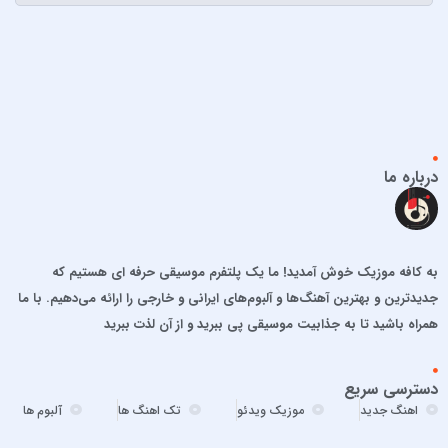
احمد سلطان
احمد سلو
ادریس محمدپور
اشوان
افشین آذری
افشین خان
درباره ما
الجان
امید آمری
امید جهان
به کافه موزیک خوش آمدید! ما یک پلتفرم موسیقی حرفه ای هستیم که
امید حاجیلی
جدیدترین و بهترین آهنگ‌ها و آلبوم‌های ایرانی و خارجی را ارائه می‌دهیم. با ما
امید مهداد
همراه باشید تا به جذابیت موسیقی پی ببرید و از آن لذت ببرید
امیر ارسلان
امیر برکو
دسترسی سریع
امیر تتلو
اهنگ جدید
موزیک ویدئو
تک اهنگ ها
آلبوم ها
امیر تنگسیری