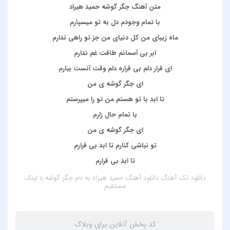
متن آهنگ جگر گوشه حمید هیراد
با تمام وجودم دل به تو میسپارم
ماه زیبای من کل دنیای من جز تو راهی ندارم
ابر بی آسمانم طاقت غم ندارم
ای قرار دلم بی قراره دلم وقت آنست ببارم
ای جگر گوشه ی من
تا ابد با تو هستم من تو را میپرستم
با تمام حال زارم
ای جگر گوشه ی من
تو نباشی کنارم تا ابد بی قرارم
تا ابد بی قرارم
دانلود تک آهنگ
دانلود آهنگ حمید هیراد به نام جگر گوشه
با لینک
مستقیم
کد پخش آنلاین برای وبلاگ