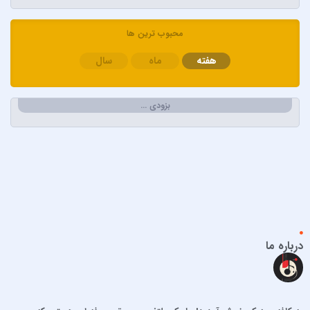
ابولفضل رضوانی
ابی دولابی
محبوب ترین ها
ابی و کامران و هومن
هفته
ماه
سال
اپیکور و امین امینم
احسان خواجه امیری
احسان دریادل
بزودی …
احمد سعیدی
احمد سلطان
احمد سلو
ادریس محمدپور
اشوان
افشین آذری
افشین خان
درباره ما
الجان
امید آمری
امید جهان