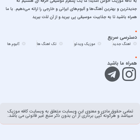
به کافه موزیک خوش آمدید! ما یک پلتفرم موسیقی حرفه ای هستیم که
امید حاجیلی
جدیدترین و بهترین آهنگ‌ها و آلبوم‌های ایرانی و خارجی را ارائه می‌دهیم. با ما
امید مهداد
همراه باشید تا به جذابیت موسیقی پی ببرید و از آن لذت ببرید
امیر ارسلان
امیر برکو
دسترسی سریع
امیر تتلو
اهنگ جدید
موزیک ویدئو
تک اهنگ ها
آلبوم ها
امیر تنگسیری
امیر جعفرنیا
همراه ما باشید
امیر عباس
امیر عباس گلاب
امیر فخرالدین
امیر ماهان
امیرحسین آقایی
تمامی حقوق مادی و معنوی اين وبسايت متعلق به وبسایت کافه موزیک
امیرحسین افتخاری
ميباشد و هرگونه کپی برداری از آن بدون ذکر منبع غیر قانونی می باشد.
امیرعلی حمیدی
امین رستمی