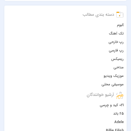
دسته بندی مطالب
آلبوم
تک آهنگ
رپ خارحی
رپ فارسی
ریمیکس
مداحی
موزیک ویدیو
موسیقی محلی
آرشیو خوانندگان
021 کید و چرسی
25 باند
Adele
Billie Eilish