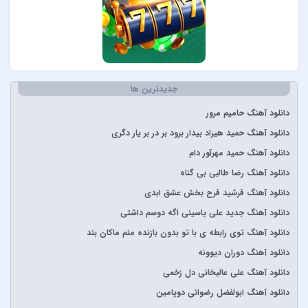
آبان بند
آدوین
آراز
آرتا
جدیدترین ها
آرتا و آرون
آرتا و پارسالیپ
دانلود آهنگ حامیم مرور
آرش AP
دانلود آهنگ حمید هیراد بیدار برود بر در بر یار دگری
آرش و ساسی
دانلود آهنگ حمید مهرآور دام
آرمان گرشاسبی
دانلود آهنگ رضا طالبی بی گناه
آرمین زارعی
دانلود آهنگ فرشید فرح بخش عشق ابدی
آرون افشار
دانلود آهنگ جدید علی یاسینی اگه دوسم داشتی
آصف آریا
دانلود آهنگ توی رابطه ی با تو بدون بازنده منم ماکان بند
آیتوکان
دانلود آهنگ دوران دیوونه
آیسم
دانلود آهنگ علی عالیخانی دل زخمی
ابراهیم تاتلیسس
دانلود آهنگ ابولفضل رضوانی دوپامین