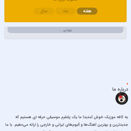
ابی و کامران و هومن
هفته
ماه
سال
اپیکور و امین امینم
احسان خواجه امیری
احسان دریادل
بزودی …
احمد سعیدی
احمد سلطان
احمد سلو
ادریس محمدپور
اشوان
افشین آذری
افشین خان
درباره ما
الجان
امید آمری
امید جهان
به کافه موزیک خوش آمدید! ما یک پلتفرم موسیقی حرفه ای هستیم که
امید حاجیلی
جدیدترین و بهترین آهنگ‌ها و آلبوم‌های ایرانی و خارجی را ارائه می‌دهیم. با ما
امید مهداد