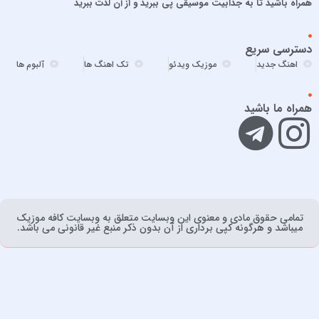
همراه باشید تا به جذابیت موسیقی پی ببرید و از آن لذت ببرید
امیر ارسلان
امیر برکو
دسترسی سریع
امیر تتلو
اهنگ جدید
موزیک ویدئو
تک اهنگ ها
آلبوم ها
امیر تنگسیری
امیر جعفرنیا
همراه ما باشید
امیر عباس
امیر عباس گلاب
امیر فخرالدین
امیر ماهان
امیرحسین آقایی
تمامی حقوق مادی و معنوی اين وبسايت متعلق به وبسایت کافه موزیک
امیرحسین افتخاری
ميباشد و هرگونه کپی برداری از آن بدون ذکر منبع غیر قانونی می باشد.
امیرعلی حمیدی
امین رستمی
امین مقدم
اندی