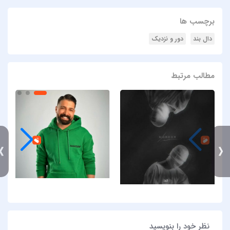
برچسب ها
دال بند
دور و نزدیک
مطالب مرتبط
》
نظر خود را بنویسید