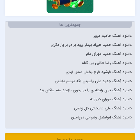
آراز
آرتا
جدیدترین ها
آرتا و آرون
آرتا و پارسالیپ
دانلود آهنگ حامیم مرور
آرش AP
دانلود آهنگ حمید هیراد بیدار برود بر در بر یار دگری
آرش و ساسی
دانلود آهنگ حمید مهرآور دام
آرمان گرشاسبی
دانلود آهنگ رضا طالبی بی گناه
آرمین زارعی
دانلود آهنگ فرشید فرح بخش عشق ابدی
آرون افشار
دانلود آهنگ جدید علی یاسینی اگه دوسم داشتی
آصف آریا
دانلود آهنگ توی رابطه ی با تو بدون بازنده منم ماکان بند
آیتوکان
دانلود آهنگ دوران دیوونه
آیسم
دانلود آهنگ علی عالیخانی دل زخمی
ابراهیم تاتلیسس
دانلود آهنگ ابولفضل رضوانی دوپامین
ابولفضل رضوانی
ابی دولابی
محبوب ترین ها