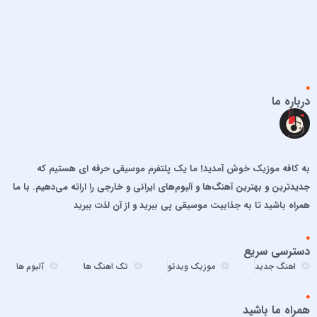
احمد سلو
ادریس محمدپور
اشوان
افشین آذری
افشین خان
درباره ما
الجان
امید آمری
امید جهان
به کافه موزیک خوش آمدید! ما یک پلتفرم موسیقی حرفه ای هستیم که
امید حاجیلی
جدیدترین و بهترین آهنگ‌ها و آلبوم‌های ایرانی و خارجی را ارائه می‌دهیم. با ما
امید مهداد
همراه باشید تا به جذابیت موسیقی پی ببرید و از آن لذت ببرید
امیر ارسلان
امیر برکو
دسترسی سریع
امیر تتلو
اهنگ جدید
موزیک ویدئو
تک اهنگ ها
آلبوم ها
امیر تنگسیری
امیر جعفرنیا
همراه ما باشید