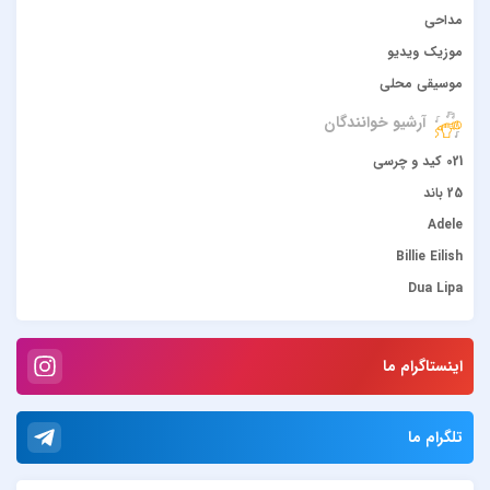
مداحی
موزیک ویدیو
موسیقی محلی
آرشیو خوانندگان
021 کید و چرسی
25 باند
Adele
Billie Eilish
Dua Lipa
duke dumont
Gülşen
اینستاگرام ما
Hadise
JONY
تلگرام ما
Lana Del Rey
Lenna