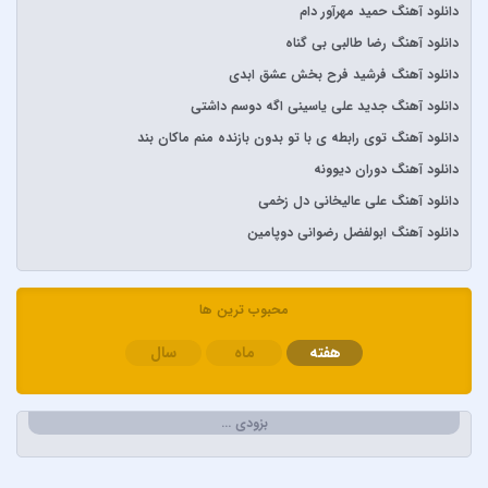
آرش و ساسی
دانلود آهنگ حمید مهرآور دام
آرمان گرشاسبی
دانلود آهنگ رضا طالبی بی گناه
آرمین زارعی
دانلود آهنگ فرشید فرح بخش عشق ابدی
آرون افشار
دانلود آهنگ جدید علی یاسینی اگه دوسم داشتی
آصف آریا
دانلود آهنگ توی رابطه ی با تو بدون بازنده منم ماکان بند
آیتوکان
دانلود آهنگ دوران دیوونه
آیسم
دانلود آهنگ علی عالیخانی دل زخمی
ابراهیم تاتلیسس
دانلود آهنگ ابولفضل رضوانی دوپامین
ابولفضل رضوانی
ابی دولابی
محبوب ترین ها
ابی و کامران و هومن
هفته
ماه
سال
اپیکور و امین امینم
احسان خواجه امیری
احسان دریادل
بزودی …
احمد سعیدی
احمد سلطان