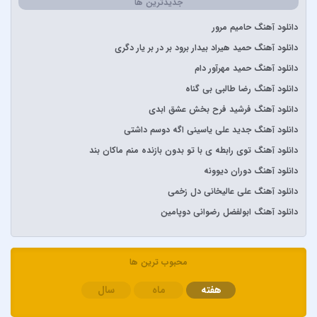
جدیدترین ها
آرتا و آرون
آرتا و پارسالیپ
دانلود آهنگ حامیم مرور
آرش AP
دانلود آهنگ حمید هیراد بیدار برود بر در بر یار دگری
آرش و ساسی
دانلود آهنگ حمید مهرآور دام
آرمان گرشاسبی
دانلود آهنگ رضا طالبی بی گناه
آرمین زارعی
دانلود آهنگ فرشید فرح بخش عشق ابدی
آرون افشار
دانلود آهنگ جدید علی یاسینی اگه دوسم داشتی
آصف آریا
دانلود آهنگ توی رابطه ی با تو بدون بازنده منم ماکان بند
آیتوکان
دانلود آهنگ دوران دیوونه
آیسم
دانلود آهنگ علی عالیخانی دل زخمی
ابراهیم تاتلیسس
دانلود آهنگ ابولفضل رضوانی دوپامین
ابولفضل رضوانی
ابی دولابی
محبوب ترین ها
ابی و کامران و هومن
هفته
ماه
سال
اپیکور و امین امینم
احسان خواجه امیری