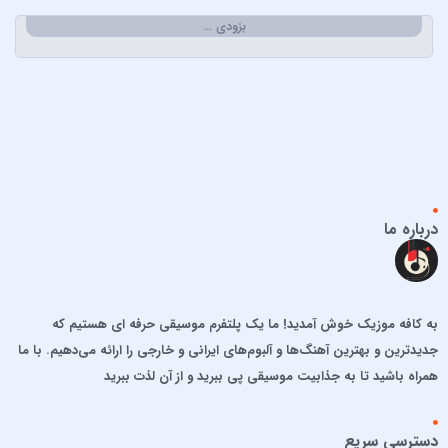
احسان دریادل
بزودی …
احمد سعیدی
احمد سلطان
احمد سلو
ادریس محمدپور
اشوان
افشین آذری
افشین خان
درباره ما
الجان
امید آمری
امید جهان
به کافه موزیک خوش آمدید! ما یک پلتفرم موسیقی حرفه ای هستیم که
امید حاجیلی
جدیدترین و بهترین آهنگ‌ها و آلبوم‌های ایرانی و خارجی را ارائه می‌دهیم. با ما
امید مهداد
همراه باشید تا به جذابیت موسیقی پی ببرید و از آن لذت ببرید
امیر ارسلان
امیر برکو
دسترسی سریع