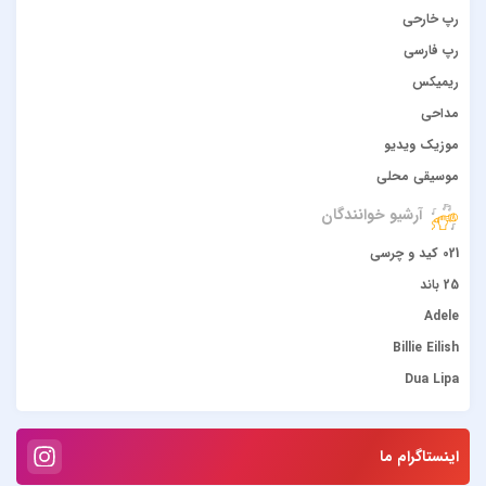
رپ خارحی
رپ فارسی
ریمیکس
مداحی
موزیک ویدیو
موسیقی محلی
آرشیو خوانندگان
021 کید و چرسی
25 باند
Adele
Billie Eilish
Dua Lipa
duke dumont
Gülşen
اینستاگرام ما
Hadise