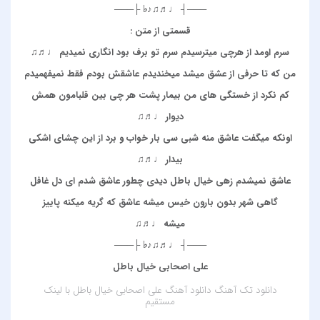
───┤ ♩♬♫♪♭ ├───
قسمتی از متن :
سرم اومد از هرچی میترسیدم سرم تو برف بود انگاری نمیدیم ♩♬♫
من که تا حرفی از عشق میشد میخندیدم عاشقش بودم فقط نمیفهمیدم
کم نکرد از خستگی های من بیمار پشت هر چی بین قلبامون همش
دیوار ♩♬♫
اونکه میگفت عاشق منه شبی سی بار خواب و برد از این چشای اشکی
بیدار ♩♬♫
عاشق نمیشدم زهی خیال باطل دیدی چطور عاشق شدم ای دل غافل
گاهی شهر بدون بارون خیس میشه عاشق که گریه میکنه پاییز
میشه ♩♬♫
───┤ ♩♬♫♪♭ ├───
علی اصحابی خیال باطل
دانلود تک آهنگ
دانلود آهنگ علی اصحابی خیال باطل
با لینک
مستقیم