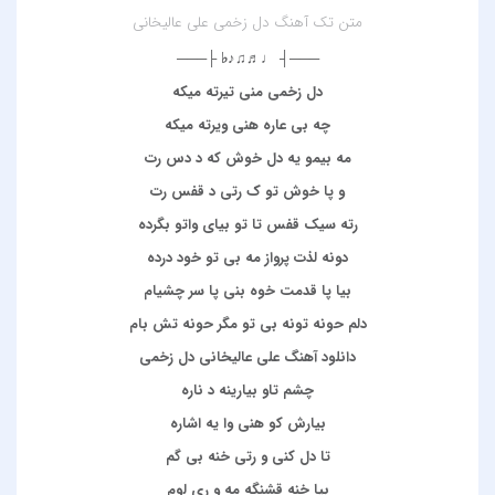
متن تک آهنگ دل زخمی علی عالیخانی
───┤ ♩♬♫♪♭ ├───
دل زخمی منی تیرته میکه
چه بی عاره هنی ویرته میکه
مه بیمو یه دل خوش که د دس رت
و پا خوش تو ک رتی د قفس رت
رته سیک قفس تا تو بیای واتو بگرده
دونه لذت پرواز مه بی تو خود درده
بیا پا قدمت خوه بنی پا سر چشیام
دلم حونه تونه بی تو مگر حونه تش بام
دانلود آهنگ علی عالیخانی دل زخمی
چشم تاو بیارینه د ناره
بیارش کو هنی وا یه اشاره
تا دل کنی و رتی خنه بی گم
بیا خنه قشنگه مه و ری لوم