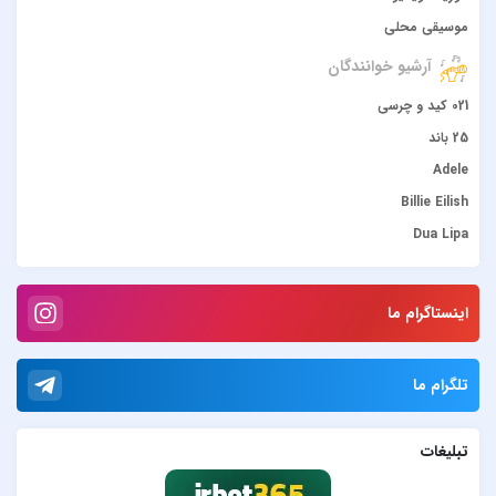
موسیقی محلی
آرشیو خوانندگان
021 کید و چرسی
25 باند
Adele
Billie Eilish
Dua Lipa
duke dumont
Gülşen
اینستاگرام ما
Hadise
JONY
تلگرام ما
Lana Del Rey
Lenna
تبلیغات
Måneskin
Peviack