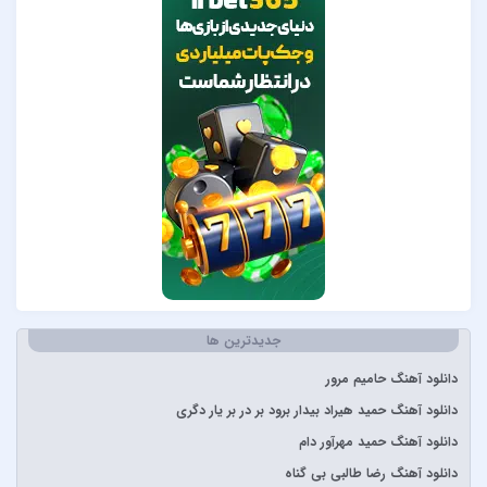
Pvol&Erfan Kalbod
Redbone
Selena Gomez
Sertab Erener
Simge
Stevie Wonder
آبان بند
آدوین
آراز
آرتا
جدیدترین ها
آرتا و آرون
آرتا و پارسالیپ
دانلود آهنگ حامیم مرور
آرش AP
دانلود آهنگ حمید هیراد بیدار برود بر در بر یار دگری
آرش و ساسی
دانلود آهنگ حمید مهرآور دام
آرمان گرشاسبی
دانلود آهنگ رضا طالبی بی گناه