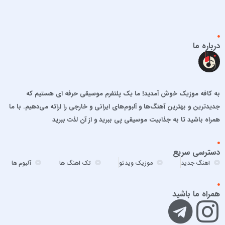
اشوان
افشین آذری
افشین خان
درباره ما
الجان
امید آمری
امید جهان
به کافه موزیک خوش آمدید! ما یک پلتفرم موسیقی حرفه ای هستیم که
امید حاجیلی
جدیدترین و بهترین آهنگ‌ها و آلبوم‌های ایرانی و خارجی را ارائه می‌دهیم. با ما
امید مهداد
همراه باشید تا به جذابیت موسیقی پی ببرید و از آن لذت ببرید
امیر ارسلان
امیر برکو
دسترسی سریع
امیر تتلو
اهنگ جدید
موزیک ویدئو
تک اهنگ ها
آلبوم ها
امیر تنگسیری
امیر جعفرنیا
همراه ما باشید
امیر عباس
امیر عباس گلاب