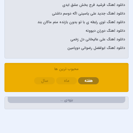
آرمین زارعی
دانلود آهنگ فرشید فرح بخش عشق ابدی
آرون افشار
دانلود آهنگ جدید علی یاسینی اگه دوسم داشتی
آصف آریا
دانلود آهنگ توی رابطه ی با تو بدون بازنده منم ماکان بند
آیتوکان
دانلود آهنگ دوران دیوونه
آیسم
دانلود آهنگ علی عالیخانی دل زخمی
ابراهیم تاتلیسس
دانلود آهنگ ابولفضل رضوانی دوپامین
ابولفضل رضوانی
ابی دولابی
محبوب ترین ها
ابی و کامران و هومن
هفته
ماه
سال
اپیکور و امین امینم
احسان خواجه امیری
احسان دریادل
بزودی …
احمد سعیدی
احمد سلطان
احمد سلو
ادریس محمدپور