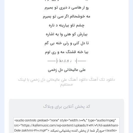
رو ار هاسی د دیری تو بمیرم
مه خوشحالم اگر سی تو بمیرم
چشم تاو بیارینه د ناره
بیارش کو هنی وا یه اشاره
تا دل کنی و رتی خنه بی گم
بیا خنه قشنگ مه و ری لوم
───┤ ♩♬♫♪♭ ├───
علی عالیخانی دل زخمی
دانلود تک آهنگ
دانلود آهنگ علی عالیخانی دل زخمی
با لینک
مستقیم
کد پخش آنلاین برای وبلاگ