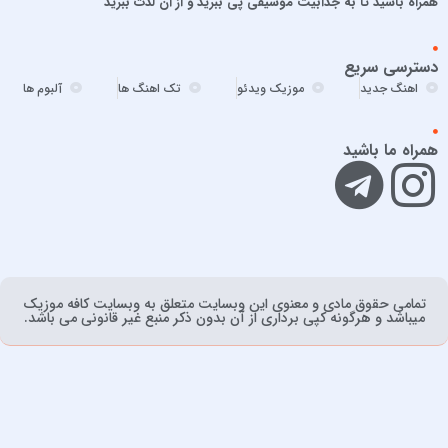
همراه باشید تا به جذابیت موسیقی پی ببرید و از آن لذت ببرید
امیر ارسلان
امیر برکو
دسترسی سریع
امیر تتلو
اهنگ جدید
موزیک ویدئو
تک اهنگ ها
آلبوم ها
امیر تنگسیری
امیر جعفرنیا
همراه ما باشید
امیر عباس
امیر عباس گلاب
امیر فخرالدین
امیر ماهان
امیرحسین آقایی
تمامی حقوق مادی و معنوی اين وبسايت متعلق به وبسایت کافه موزیک
امیرحسین افتخاری
ميباشد و هرگونه کپی برداری از آن بدون ذکر منبع غیر قانونی می باشد.
امیرعلی حمیدی
امین رستمی
امین مقدم
اندی