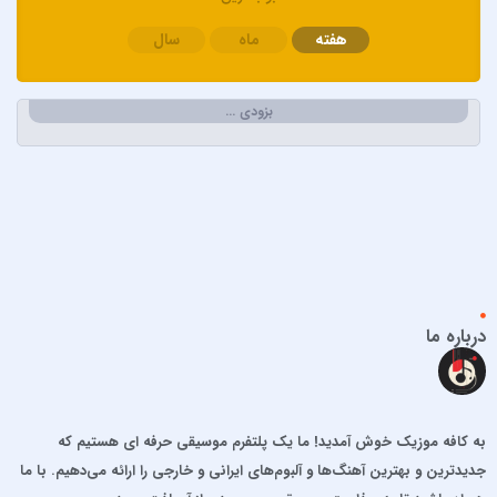
ابی و کامران و هومن
هفته
ماه
سال
اپیکور و امین امینم
احسان خواجه امیری
احسان دریادل
بزودی …
احمد سعیدی
احمد سلطان
احمد سلو
ادریس محمدپور
اشوان
افشین آذری
افشین خان
درباره ما
الجان
امید آمری
امید جهان
به کافه موزیک خوش آمدید! ما یک پلتفرم موسیقی حرفه ای هستیم که
امید حاجیلی
جدیدترین و بهترین آهنگ‌ها و آلبوم‌های ایرانی و خارجی را ارائه می‌دهیم. با ما
امید مهداد