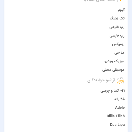
آلبوم
تک آهنگ
رپ خارحی
رپ فارسی
ریمیکس
مداحی
موزیک ویدیو
موسیقی محلی
آرشیو خوانندگان
021 کید و چرسی
25 باند
Adele
Billie Eilish
Dua Lipa