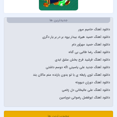
آراز
آرتا
جدیدترین ها
آرتا و آرون
آرتا و پارسالیپ
دانلود آهنگ حامیم مرور
آرش AP
دانلود آهنگ حمید هیراد بیدار برود بر در بر یار دگری
آرش و ساسی
دانلود آهنگ حمید مهرآور دام
آرمان گرشاسبی
دانلود آهنگ رضا طالبی بی گناه
آرمین زارعی
دانلود آهنگ فرشید فرح بخش عشق ابدی
آرون افشار
دانلود آهنگ جدید علی یاسینی اگه دوسم داشتی
آصف آریا
دانلود آهنگ توی رابطه ی با تو بدون بازنده منم ماکان بند
آیتوکان
دانلود آهنگ دوران دیوونه
آیسم
دانلود آهنگ علی عالیخانی دل زخمی
ابراهیم تاتلیسس
دانلود آهنگ ابولفضل رضوانی دوپامین
ابولفضل رضوانی
ابی دولابی
محبوب ترین ها