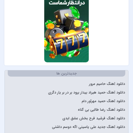
Lenna
Måneskin
Peviack
Pvol&Erfan Kalbod
Redbone
Selena Gomez
Sertab Erener
Simge
Stevie Wonder
جدیدترین ها
آبان بند
دانلود آهنگ حامیم مرور
آدوین
دانلود آهنگ حمید هیراد بیدار برود بر در بر یار دگری
آراز
دانلود آهنگ حمید مهرآور دام
آرتا
دانلود آهنگ رضا طالبی بی گناه
آرتا و آرون
دانلود آهنگ فرشید فرح بخش عشق ابدی
آرتا و پارسالیپ
دانلود آهنگ جدید علی یاسینی اگه دوسم داشتی
آرش AP