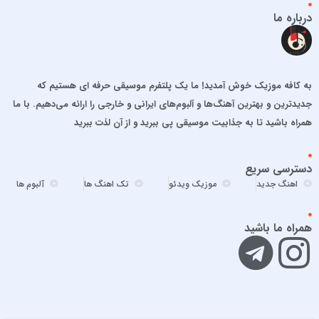
احمد سلطان
درباره ما
احمد سلو
ادریس محمدپور
اشوان
به کافه موزیک خوش آمدید! ما یک پلتفرم موسیقی حرفه ای هستیم که
افشین آذری
جدیدترین و بهترین آهنگ‌ها و آلبوم‌های ایرانی و خارجی را ارائه می‌دهیم. با ما
افشین خان
همراه باشید تا به جذابیت موسیقی پی ببرید و از آن لذت ببرید
الجان
امید آمری
دسترسی سریع
امید جهان
اهنگ جدید
موزیک ویدئو
تک اهنگ ها
آلبوم ها
امید حاجیلی
امید مهداد
همراه ما باشید
امیر ارسلان
امیر برکو
امیر تتلو
امیر تنگسیری
امیر جعفرنیا