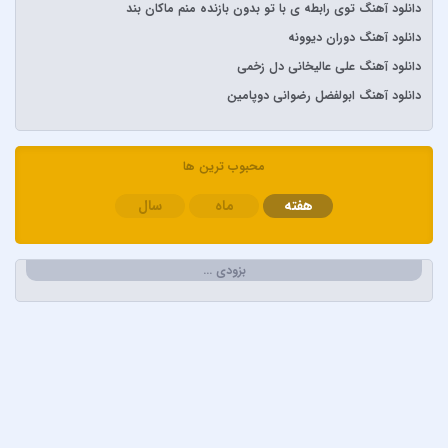
دانلود آهنگ توی رابطه ی با تو بدون بازنده منم ماکان بند
آرش و ساسی
دانلود آهنگ دوران دیوونه
آرمان گرشاسبی
دانلود آهنگ علی عالیخانی دل زخمی
آرمین زارعی
دانلود آهنگ ابولفضل رضوانی دوپامین
آرون افشار
آصف آریا
آیتوکان
محبوب ترین ها
آیسم
هفته
ماه
سال
ابراهیم تاتلیسس
ابولفضل رضوانی
بزودی …
ابی دولابی
ابی و کامران و هومن
اپیکور و امین امینم
احسان خواجه امیری
احسان دریادل
احمد سعیدی