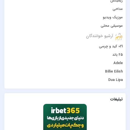
ریمیکس
مداحی
موزیک ویدیو
موسیقی محلی
آرشیو خوانندگان
021 کید و چرسی
25 باند
Adele
Billie Eilish
Dua Lipa
duke dumont
Gülşen
تبلیغات
Hadise
JONY
Lana Del Rey