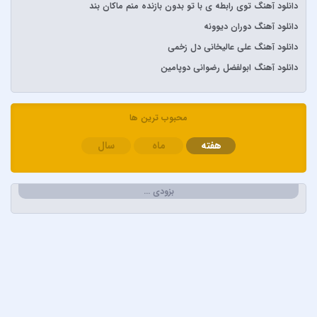
دانلود آهنگ توی رابطه ی با تو بدون بازنده منم ماکان بند
آرش و ساسی
دانلود آهنگ دوران دیوونه
آرمان گرشاسبی
دانلود آهنگ علی عالیخانی دل زخمی
آرمین زارعی
دانلود آهنگ ابولفضل رضوانی دوپامین
آرون افشار
آصف آریا
آیتوکان
محبوب ترین ها
آیسم
هفته
ماه
سال
ابراهیم تاتلیسس
ابولفضل رضوانی
بزودی …
ابی دولابی
ابی و کامران و هومن
اپیکور و امین امینم
احسان خواجه امیری
احسان دریادل
احمد سعیدی