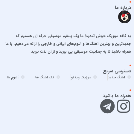
احمد سلطان
درباره ما
احمد سلو
ادریس محمدپور
اشوان
به کافه موزیک خوش آمدید! ما یک پلتفرم موسیقی حرفه ای هستیم که
افشین آذری
جدیدترین و بهترین آهنگ‌ها و آلبوم‌های ایرانی و خارجی را ارائه می‌دهیم. با ما
افشین خان
همراه باشید تا به جذابیت موسیقی پی ببرید و از آن لذت ببرید
الجان
امید آمری
دسترسی سریع
امید جهان
اهنگ جدید
موزیک ویدئو
تک اهنگ ها
آلبوم ها
امید حاجیلی
امید مهداد
همراه ما باشید
امیر ارسلان
امیر برکو
امیر تتلو
امیر تنگسیری
امیر جعفرنیا