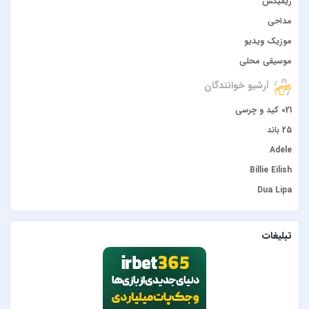
ریمیکس
مداحی
موزیک ویدیو
موسیقی محلی
آرشیو خوانندگان
021 کید و چرسی
25 باند
Adele
Billie Eilish
Dua Lipa
duke dumont
Gülşen
تبلیغات
Hadise
JONY
Lana Del Rey