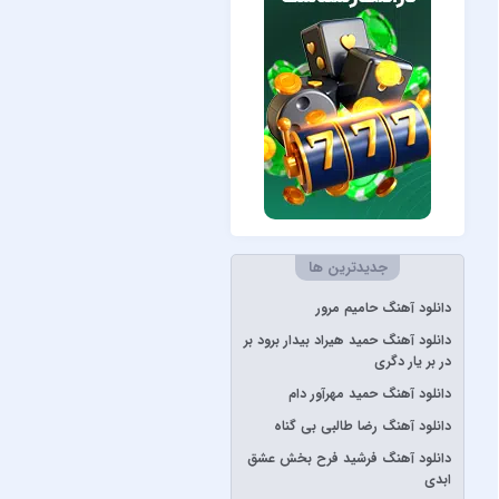
Måneskin
Peviack
Pvol&Erfan Kalbod
Redbone
Selena Gomez
Sertab Erener
Simge
جدیدترین ها
Stevie Wonder
دانلود آهنگ حامیم مرور
آبان بند
دانلود آهنگ حمید هیراد بیدار برود بر
آدوین
در بر یار دگری
آراز
دانلود آهنگ حمید مهرآور دام
آرتا
دانلود آهنگ رضا طالبی بی گناه
آرتا و آرون
دانلود آهنگ فرشید فرح بخش عشق
ابدی
آرتا و پارسالیپ