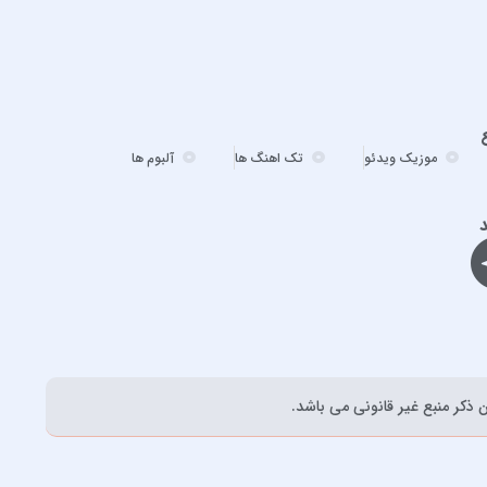
احسان دریادل
احمد سعیدی
احمد سلطان
احمد سلو
ادریس محمدپور
موزیک ویدئو
تک اهنگ ها
آلبوم ها
اشوان
افشین آذری
د
افشین خان
الجان
امید آمری
امید جهان
امید حاجیلی
ذکر منبع غیر قانونی می باشد.
امید مهداد
امیر ارسلان
امیر برکو