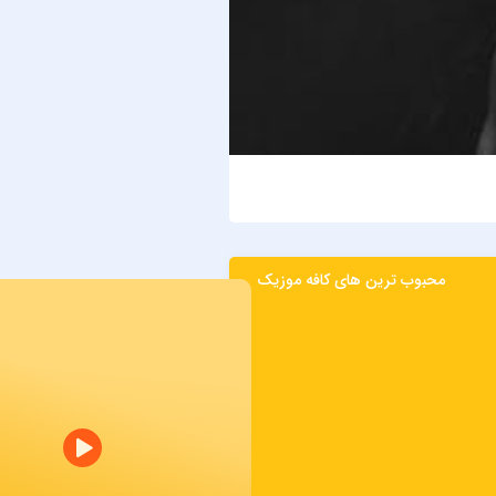
حمید هیراد
بیدار
محبوب ترین های کافه موزیک