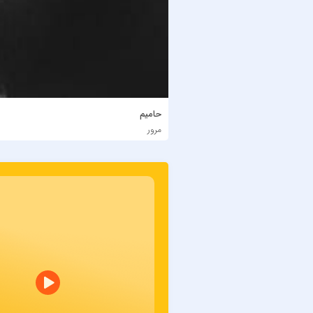
حامیم
مرور