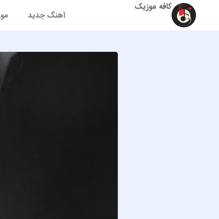
کافه موزیک
آهنگ جدید
موز