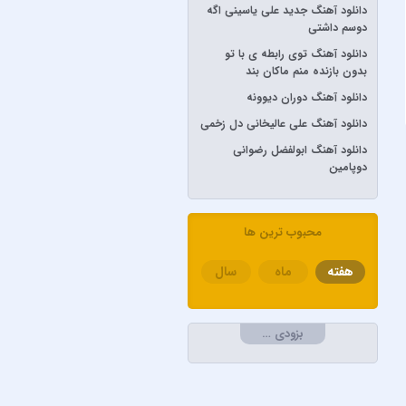
دانلود آهنگ جدید علی یاسینی اگه
آرش AP
دوسم داشتی
آرش و ساسی
دانلود آهنگ توی رابطه ی با تو
آرمان گرشاسبی
بدون بازنده منم ماکان بند
دانلود آهنگ دوران دیوونه
آرمین زارعی
دانلود آهنگ علی عالیخانی دل زخمی
آرون افشار
دانلود آهنگ ابولفضل رضوانی
آصف آریا
دوپامین
آیتوکان
آیسم
محبوب ترین ها
ابراهیم تاتلیسس
ابولفضل رضوانی
هفته
ماه
سال
ابی دولابی
ابی و کامران و هومن
بزودی …
اپیکور و امین امینم
احسان خواجه امیری