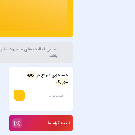
تمامی فعالیت های ما جهت نشر آثا
باشد
جستجوی سریع در
کافه
موزیک
اینستاگرام ما