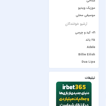
مداحی
موزیک ویدیو
موسیقی محلی
آرشیو خوانندگان
021 کید و چرسی
25 باند
Adele
Billie Eilish
Dua Lipa
duke dumont
Gülşen
تبلیغات
Hadise
JONY
Lana Del Rey
Lenna