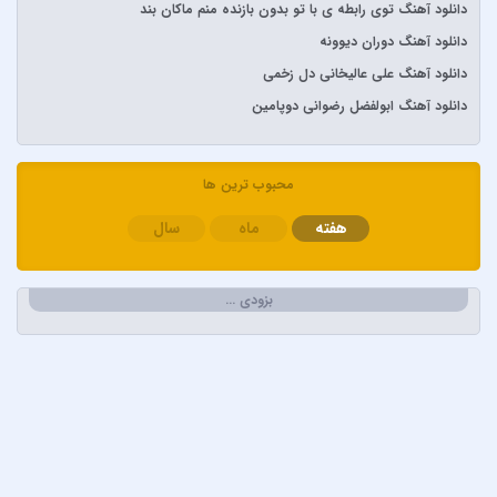
دانلود آهنگ توی رابطه ی با تو بدون بازنده منم ماکان بند
آرش و ساسی
دانلود آهنگ دوران دیوونه
آرمان گرشاسبی
دانلود آهنگ علی عالیخانی دل زخمی
آرمین زارعی
دانلود آهنگ ابولفضل رضوانی دوپامین
آرون افشار
آصف آریا
آیتوکان
محبوب ترین ها
آیسم
هفته
ماه
سال
ابراهیم تاتلیسس
ابولفضل رضوانی
بزودی …
ابی دولابی
ابی و کامران و هومن
اپیکور و امین امینم
احسان خواجه امیری
احسان دریادل
احمد سعیدی