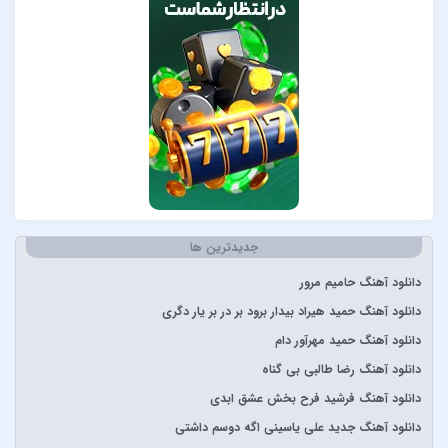
Lenna
Måneskin
Peviack
Pvol&Erfan Kalbod
Redbone
Selena Gomez
Sertab Erener
Simge
Stevie Wonder
جدیدترین ها
آبان بند
دانلود آهنگ حامیم مرور
آدوین
دانلود آهنگ حمید هیراد بیدار برود بر در بر یار دگری
آراز
دانلود آهنگ حمید مهرآور دام
آرتا
دانلود آهنگ رضا طالبی بی گناه
آرتا و آرون
دانلود آهنگ فرشید فرح بخش عشق ابدی
آرتا و پارسالیپ
دانلود آهنگ جدید علی یاسینی اگه دوسم داشتی
آرش AP