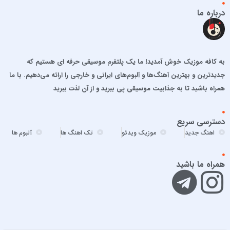
احمد سلطان
درباره ما
احمد سلو
ادریس محمدپور
اشوان
به کافه موزیک خوش آمدید! ما یک پلتفرم موسیقی حرفه ای هستیم که
افشین آذری
جدیدترین و بهترین آهنگ‌ها و آلبوم‌های ایرانی و خارجی را ارائه می‌دهیم. با ما
افشین خان
همراه باشید تا به جذابیت موسیقی پی ببرید و از آن لذت ببرید
الجان
امید آمری
دسترسی سریع
امید جهان
اهنگ جدید
موزیک ویدئو
تک اهنگ ها
آلبوم ها
امید حاجیلی
امید مهداد
همراه ما باشید
امیر ارسلان
امیر برکو
امیر تتلو
امیر تنگسیری
امیر جعفرنیا