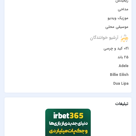
ریمیکس
مداحی
موزیک ویدیو
موسیقی محلی
آرشیو خوانندگان
021 کید و چرسی
25 باند
Adele
Billie Eilish
Dua Lipa
duke dumont
Gülşen
تبلیغات
Hadise
JONY
Lana Del Rey