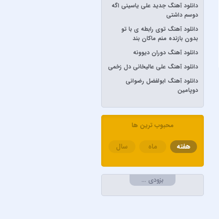
دانلود آهنگ جدید علی یاسینی اگه
آرش AP
دوسم داشتی
آرش و ساسی
دانلود آهنگ توی رابطه ی با تو
آرمان گرشاسبی
بدون بازنده منم ماکان بند
دانلود آهنگ دوران دیوونه
آرمین زارعی
دانلود آهنگ علی عالیخانی دل زخمی
آرون افشار
دانلود آهنگ ابولفضل رضوانی
آصف آریا
دوپامین
آیتوکان
آیسم
محبوب ترین ها
ابراهیم تاتلیسس
ابولفضل رضوانی
هفته
ماه
سال
ابی دولابی
ابی و کامران و هومن
بزودی …
اپیکور و امین امینم
احسان خواجه امیری