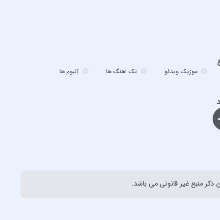
احسان دریادل
احمد سعیدی
احمد سلطان
احمد سلو
ادریس محمدپور
موزیک ویدئو
تک اهنگ ها
آلبوم ها
اشوان
افشین آذری
د
افشین خان
الجان
امید آمری
امید جهان
امید حاجیلی
ذکر منبع غیر قانونی می باشد.
امید مهداد
امیر ارسلان
امیر برکو