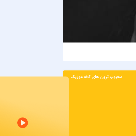
حمید هیراد
بیدار
محبوب ترین های کافه موزیک