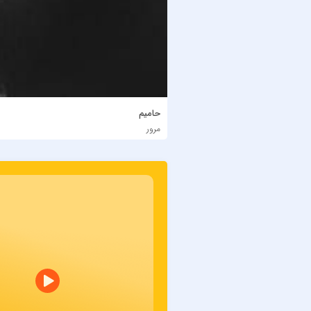
حامیم
مرور