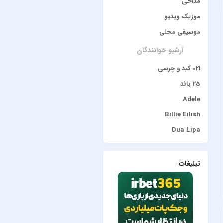
مداحی
موزیک ویدیو
موسیقی محلی
آرشیو خوانندگان
021 کید و چرسی
25 باند
Adele
Billie Eilish
Dua Lipa
duke dumont
Gülşen
تبلیغات
Hadise
JONY
Lana Del Rey
Lenna