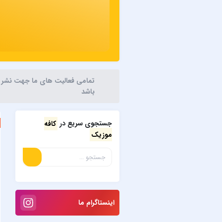
تمامی فعالیت های ما جهت نشر آثا
باشد
جستجوی سریع در
کافه
موزیک
اینستاگرام ما