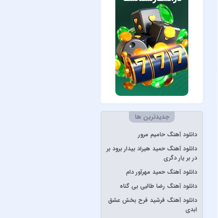
Måneskin
Peviack
Pvol&Erfan Kalbod
Redbone
Selena Gomez
Sertab Erener
Simge
جدیدترین ها
Stevie Wonder
دانلود آهنگ حامیم مرور
آبان بند
دانلود آهنگ حمید هیراد بیدار برود بر
آدوین
در بر یار دگری
آراز
دانلود آهنگ حمید مهرآور دام
آرتا
دانلود آهنگ رضا طالبی بی گناه
آرتا و آرون
دانلود آهنگ فرشید فرح بخش عشق
ابدی
آرتا و پارسالیپ