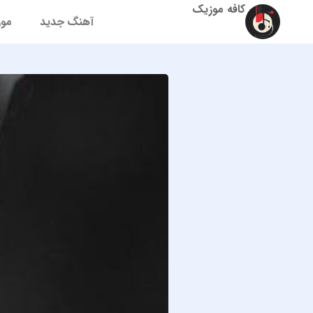
کافه موزیک
آهنگ جدید
موز