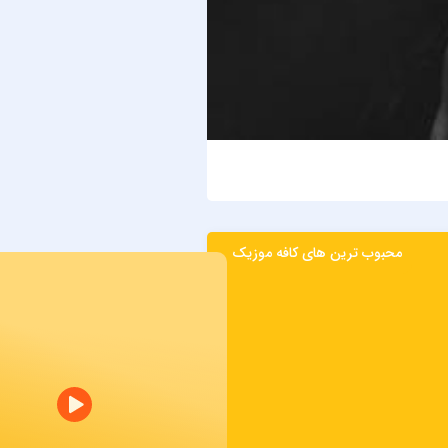
حمید هیراد
بیدار
محبوب ترین های کافه موزیک