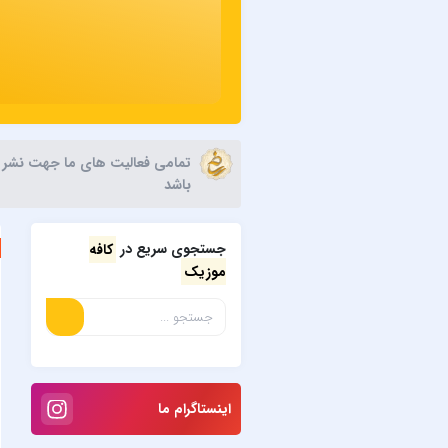
تمامی فعالیت های ما جهت نشر آثا
باشد
جستجوی سریع در
کافه
موزیک
اینستاگرام ما