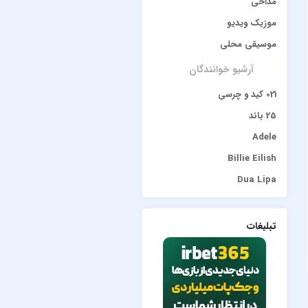
مداحی
موزیک ویدیو
موسیقی محلی
آرشیو خوانندگان
021 کید و چرسی
25 باند
Adele
Billie Eilish
Dua Lipa
duke dumont
Gülşen
تبلیغات
Hadise
JONY
Lana Del Rey
Lenna