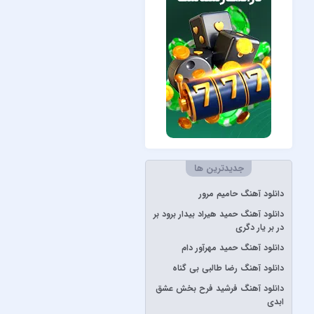
Måneskin
Peviack
Pvol&Erfan Kalbod
Redbone
Selena Gomez
Sertab Erener
Simge
جدیدترین ها
Stevie Wonder
دانلود آهنگ حامیم مرور
آبان بند
دانلود آهنگ حمید هیراد بیدار برود بر
آدوین
در بر یار دگری
آراز
دانلود آهنگ حمید مهرآور دام
آرتا
دانلود آهنگ رضا طالبی بی گناه
آرتا و آرون
دانلود آهنگ فرشید فرح بخش عشق
ابدی
آرتا و پارسالیپ