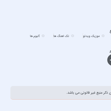
احسان دریادل
احمد سعیدی
احمد سلطان
احمد سلو
ادریس محمدپور
موزیک ویدئو
تک اهنگ ها
آلبوم ها
اشوان
افشین آذری
د
افشین خان
الجان
امید آمری
امید جهان
امید حاجیلی
ذکر منبع غیر قانونی می باشد.
امید مهداد
امیر ارسلان
امیر برکو