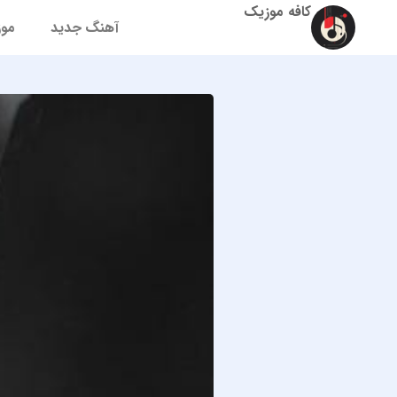
کافه موزیک
آهنگ جدید
موز