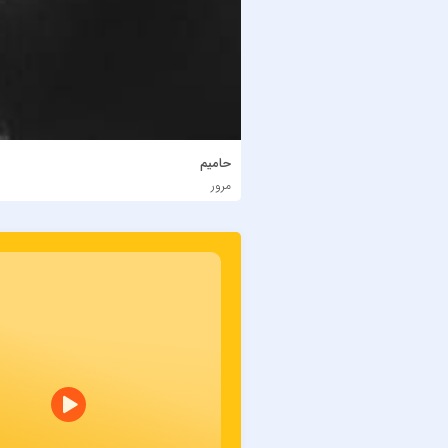
حامیم
مرور