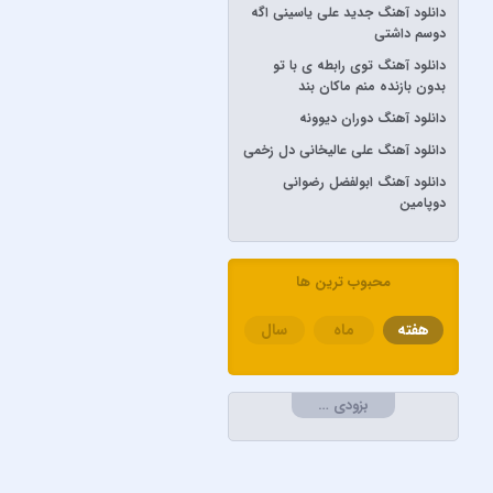
دانلود آهنگ جدید علی یاسینی اگه
آرش AP
دوسم داشتی
آرش و ساسی
دانلود آهنگ توی رابطه ی با تو
آرمان گرشاسبی
بدون بازنده منم ماکان بند
دانلود آهنگ دوران دیوونه
آرمین زارعی
دانلود آهنگ علی عالیخانی دل زخمی
آرون افشار
دانلود آهنگ ابولفضل رضوانی
آصف آریا
دوپامین
آیتوکان
آیسم
محبوب ترین ها
ابراهیم تاتلیسس
ابولفضل رضوانی
هفته
ماه
سال
ابی دولابی
ابی و کامران و هومن
بزودی …
اپیکور و امین امینم
احسان خواجه امیری