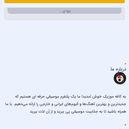
ابولفضل رضوانی
بزودی …
ابی دولابی
ابی و کامران و هومن
اپیکور و امین امینم
احسان خواجه امیری
احسان دریادل
احمد سعیدی
احمد سلطان
درباره ما
احمد سلو
ادریس محمدپور
اشوان
به کافه موزیک خوش آمدید! ما یک پلتفرم موسیقی حرفه ای هستیم که
افشین آذری
جدیدترین و بهترین آهنگ‌ها و آلبوم‌های ایرانی و خارجی را ارائه می‌دهیم. با ما
افشین خان
همراه باشید تا به جذابیت موسیقی پی ببرید و از آن لذت ببرید
الجان
امید آمری