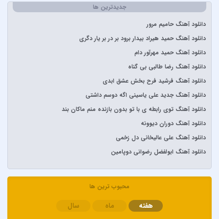
Stevie Wonder
جدیدترین ها
آبان بند
دانلود آهنگ حامیم مرور
آدوین
دانلود آهنگ حمید هیراد بیدار برود بر در بر یار دگری
آراز
دانلود آهنگ حمید مهرآور دام
آرتا
دانلود آهنگ رضا طالبی بی گناه
آرتا و آرون
دانلود آهنگ فرشید فرح بخش عشق ابدی
آرتا و پارسالیپ
دانلود آهنگ جدید علی یاسینی اگه دوسم داشتی
آرش AP
دانلود آهنگ توی رابطه ی با تو بدون بازنده منم ماکان بند
آرش و ساسی
دانلود آهنگ دوران دیوونه
آرمان گرشاسبی
دانلود آهنگ علی عالیخانی دل زخمی
آرمین زارعی
دانلود آهنگ ابولفضل رضوانی دوپامین
آرون افشار
آصف آریا
آیتوکان
محبوب ترین ها
آیسم
هفته
ماه
سال
ابراهیم تاتلیسس