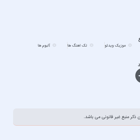
احسان دریادل
احمد سعیدی
احمد سلطان
احمد سلو
ادریس محمدپور
موزیک ویدئو
تک اهنگ ها
آلبوم ها
اشوان
افشین آذری
د
افشین خان
الجان
امید آمری
امید جهان
امید حاجیلی
ذکر منبع غیر قانونی می باشد.
امید مهداد
امیر ارسلان
امیر برکو