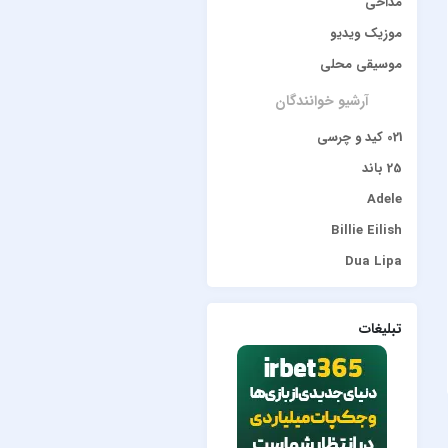
مداحی
موزیک ویدیو
موسیقی محلی
آرشیو خوانندگان
021 کید و چرسی
25 باند
Adele
Billie Eilish
Dua Lipa
duke dumont
Gülşen
تبلیغات
Hadise
JONY
Lana Del Rey
Lenna