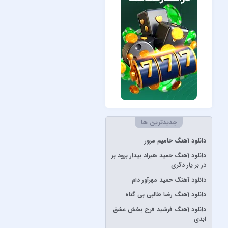
Måneskin
Peviack
Pvol&Erfan Kalbod
Redbone
Selena Gomez
Sertab Erener
Simge
جدیدترین ها
Stevie Wonder
دانلود آهنگ حامیم مرور
آبان بند
دانلود آهنگ حمید هیراد بیدار برود بر
آدوین
در بر یار دگری
آراز
دانلود آهنگ حمید مهرآور دام
آرتا
دانلود آهنگ رضا طالبی بی گناه
آرتا و آرون
دانلود آهنگ فرشید فرح بخش عشق
ابدی
آرتا و پارسالیپ