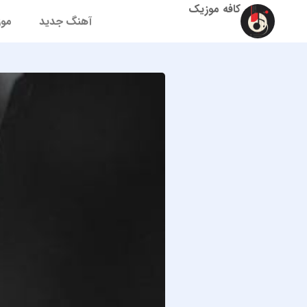
کافه موزیک
آهنگ جدید
موز