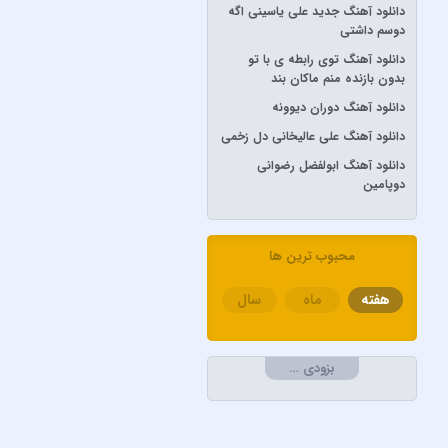
دانلود آهنگ جدید علی یاسینی اگه
آرش AP
دوسم داشتی
آرش و ساسی
دانلود آهنگ توی رابطه ی با تو
آرمان گرشاسبی
بدون بازنده منم ماکان بند
دانلود آهنگ دوران دیوونه
آرمین زارعی
دانلود آهنگ علی عالیخانی دل زخمی
آرون افشار
دانلود آهنگ ابولفضل رضوانی
آصف آریا
دوپامین
آیتوکان
آیسم
محبوب ترین ها
ابراهیم تاتلیسس
ابولفضل رضوانی
هفته
ماه
سال
ابی دولابی
ابی و کامران و هومن
بزودی …
اپیکور و امین امینم
احسان خواجه امیری