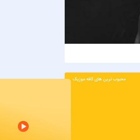
حمید هیراد
بیدار
محبوب ترین های کافه موزیک