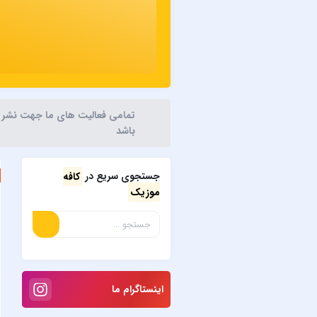
تمامی فعالیت های ما جهت نشر آثا
باشد
جستجوی سریع در
کافه
موزیک
اینستاگرام ما