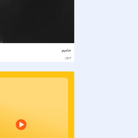
حامیم
مرور