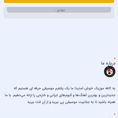
ابولفضل رضوانی
بزودی …
ابی دولابی
ابی و کامران و هومن
اپیکور و امین امینم
احسان خواجه امیری
احسان دریادل
احمد سعیدی
احمد سلطان
درباره ما
احمد سلو
ادریس محمدپور
اشوان
به کافه موزیک خوش آمدید! ما یک پلتفرم موسیقی حرفه ای هستیم که
افشین آذری
جدیدترین و بهترین آهنگ‌ها و آلبوم‌های ایرانی و خارجی را ارائه می‌دهیم. با ما
افشین خان
همراه باشید تا به جذابیت موسیقی پی ببرید و از آن لذت ببرید
الجان
امید آمری