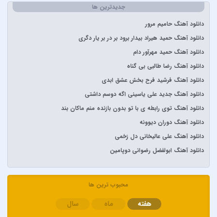
Stevie Wonder
جدیدترین ها
آبان بند
دانلود آهنگ حامیم مرور
آدوین
دانلود آهنگ حمید هیراد بیدار برود بر در بر یار دگری
آراز
دانلود آهنگ حمید مهرآور دام
آرتا
دانلود آهنگ رضا طالبی بی گناه
آرتا و آرون
دانلود آهنگ فرشید فرح بخش عشق ابدی
آرتا و پارسالیپ
دانلود آهنگ جدید علی یاسینی اگه دوسم داشتی
آرش AP
دانلود آهنگ توی رابطه ی با تو بدون بازنده منم ماکان بند
آرش و ساسی
دانلود آهنگ دوران دیوونه
آرمان گرشاسبی
دانلود آهنگ علی عالیخانی دل زخمی
آرمین زارعی
دانلود آهنگ ابولفضل رضوانی دوپامین
آرون افشار
آصف آریا
آیتوکان
محبوب ترین ها
آیسم
هفته
ماه
سال
ابراهیم تاتلیسس