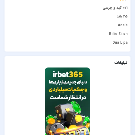
021 کید و چرسی
25 باند
Adele
Billie Eilish
Dua Lipa
duke dumont
Gülşen
تبلیغات
Hadise
JONY
Lana Del Rey
Lenna
Måneskin
Peviack
Pvol&Erfan Kalbod
Redbone