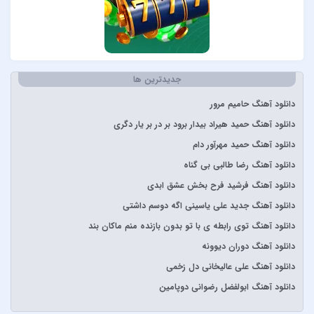
Selena Gomez
Sertab Erener
Simge
Stevie Wonder
جدیدترین ها
آبان بند
دانلود آهنگ حامیم مرور
آدوین
دانلود آهنگ حمید هیراد بیدار برود بر در بر یار دگری
آراز
دانلود آهنگ حمید مهرآور دام
آرتا
دانلود آهنگ رضا طالبی بی گناه
آرتا و آرون
دانلود آهنگ فرشید فرح بخش عشق ابدی
آرتا و پارسالیپ
دانلود آهنگ جدید علی یاسینی اگه دوسم داشتی
آرش AP
دانلود آهنگ توی رابطه ی با تو بدون بازنده منم ماکان بند
آرش و ساسی
دانلود آهنگ دوران دیوونه
آرمان گرشاسبی
دانلود آهنگ علی عالیخانی دل زخمی
آرمین زارعی
دانلود آهنگ ابولفضل رضوانی دوپامین
آرون افشار
آصف آریا