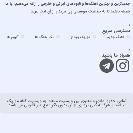
جدیدترین و بهترین آهنگ‌ها و آلبوم‌های ایرانی و خارجی را ارائه می‌دهیم. با ما
افشین خان
همراه باشید تا به جذابیت موسیقی پی ببرید و از آن لذت ببرید
الجان
امید آمری
دسترسی سریع
امید جهان
اهنگ جدید
موزیک ویدئو
تک اهنگ ها
آلبوم ها
امید حاجیلی
امید مهداد
همراه ما باشید
امیر ارسلان
امیر برکو
امیر تتلو
امیر تنگسیری
امیر جعفرنیا
امیر عباس
تمامی حقوق مادی و معنوی اين وبسايت متعلق به وبسایت کافه موزیک
ميباشد و هرگونه کپی برداری از آن بدون ذکر منبع غیر قانونی می باشد.
امیر عباس گلاب
امیر فخرالدین
امیر ماهان