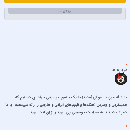
ابولفضل رضوانی
بزودی …
ابی دولابی
ابی و کامران و هومن
اپیکور و امین امینم
احسان خواجه امیری
احسان دریادل
احمد سعیدی
احمد سلطان
درباره ما
احمد سلو
ادریس محمدپور
اشوان
به کافه موزیک خوش آمدید! ما یک پلتفرم موسیقی حرفه ای هستیم که
افشین آذری
جدیدترین و بهترین آهنگ‌ها و آلبوم‌های ایرانی و خارجی را ارائه می‌دهیم. با ما
افشین خان
همراه باشید تا به جذابیت موسیقی پی ببرید و از آن لذت ببرید
الجان
امید آمری