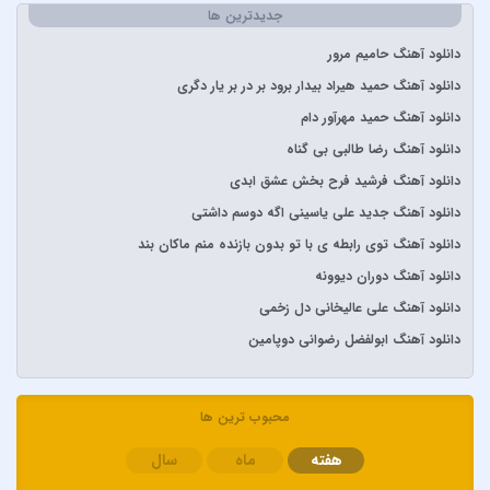
Stevie Wonder
جدیدترین ها
آبان بند
دانلود آهنگ حامیم مرور
آدوین
دانلود آهنگ حمید هیراد بیدار برود بر در بر یار دگری
آراز
دانلود آهنگ حمید مهرآور دام
آرتا
دانلود آهنگ رضا طالبی بی گناه
آرتا و آرون
دانلود آهنگ فرشید فرح بخش عشق ابدی
آرتا و پارسالیپ
دانلود آهنگ جدید علی یاسینی اگه دوسم داشتی
آرش AP
دانلود آهنگ توی رابطه ی با تو بدون بازنده منم ماکان بند
آرش و ساسی
دانلود آهنگ دوران دیوونه
آرمان گرشاسبی
دانلود آهنگ علی عالیخانی دل زخمی
آرمین زارعی
دانلود آهنگ ابولفضل رضوانی دوپامین
آرون افشار
آصف آریا
آیتوکان
محبوب ترین ها
آیسم
هفته
ماه
سال
ابراهیم تاتلیسس