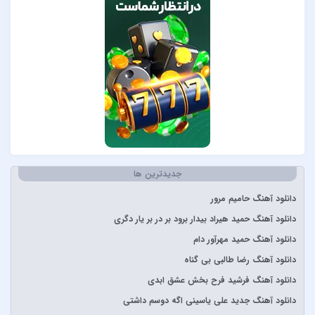
Lenna
Måneskin
Peviack
Pvol&Erfan Kalbod
Redbone
Selena Gomez
Sertab Erener
Simge
Stevie Wonder
جدیدترین ها
آبان بند
دانلود آهنگ حامیم مرور
آدوین
دانلود آهنگ حمید هیراد بیدار برود بر در بر یار دگری
آراز
دانلود آهنگ حمید مهرآور دام
آرتا
دانلود آهنگ رضا طالبی بی گناه
آرتا و آرون
دانلود آهنگ فرشید فرح بخش عشق ابدی
آرتا و پارسالیپ
دانلود آهنگ جدید علی یاسینی اگه دوسم داشتی
آرش AP