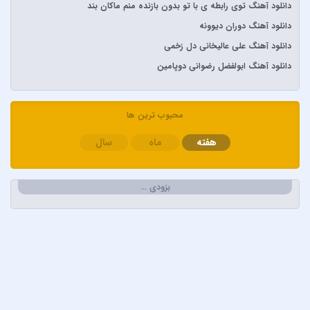
دانلود آهنگ توی رابطه ی با تو بدون بازنده منم ماکان بند
آرش و ساسی
دانلود آهنگ دوران دیوونه
آرمان گرشاسبی
دانلود آهنگ علی عالیخانی دل زخمی
آرمین زارعی
دانلود آهنگ ابولفضل رضوانی دوپامین
آرون افشار
آصف آریا
آیتوکان
محبوب ترین ها
آیسم
هفته
ماه
سال
ابراهیم تاتلیسس
ابولفضل رضوانی
بزودی …
ابی دولابی
ابی و کامران و هومن
اپیکور و امین امینم
احسان خواجه امیری
احسان دریادل
احمد سعیدی