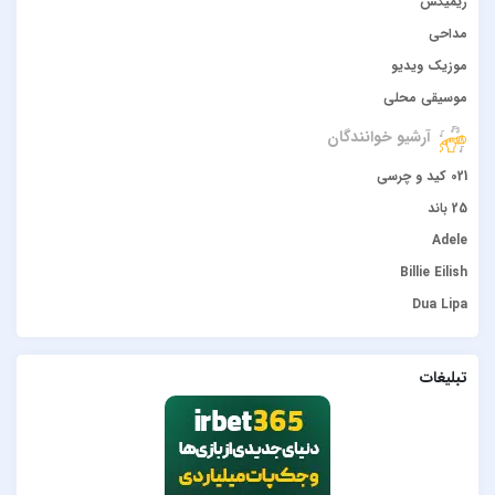
ریمیکس
مداحی
موزیک ویدیو
موسیقی محلی
آرشیو خوانندگان
021 کید و چرسی
25 باند
Adele
Billie Eilish
Dua Lipa
duke dumont
Gülşen
تبلیغات
Hadise
JONY
Lana Del Rey