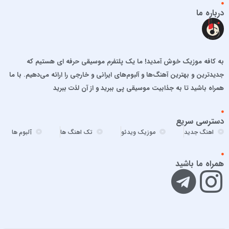
احمد سلطان
درباره ما
احمد سلو
ادریس محمدپور
اشوان
به کافه موزیک خوش آمدید! ما یک پلتفرم موسیقی حرفه ای هستیم که
افشین آذری
جدیدترین و بهترین آهنگ‌ها و آلبوم‌های ایرانی و خارجی را ارائه می‌دهیم. با ما
افشین خان
همراه باشید تا به جذابیت موسیقی پی ببرید و از آن لذت ببرید
الجان
امید آمری
دسترسی سریع
امید جهان
اهنگ جدید
موزیک ویدئو
تک اهنگ ها
آلبوم ها
امید حاجیلی
امید مهداد
همراه ما باشید
امیر ارسلان
امیر برکو
امیر تتلو
امیر تنگسیری
امیر جعفرنیا