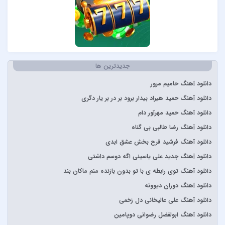
Redbone
Selena Gomez
Sertab Erener
Simge
Stevie Wonder
جدیدترین ها
آبان بند
دانلود آهنگ حامیم مرور
آدوین
دانلود آهنگ حمید هیراد بیدار برود بر در بر یار دگری
آراز
دانلود آهنگ حمید مهرآور دام
آرتا
دانلود آهنگ رضا طالبی بی گناه
آرتا و آرون
دانلود آهنگ فرشید فرح بخش عشق ابدی
آرتا و پارسالیپ
دانلود آهنگ جدید علی یاسینی اگه دوسم داشتی
آرش AP
دانلود آهنگ توی رابطه ی با تو بدون بازنده منم ماکان بند
آرش و ساسی
دانلود آهنگ دوران دیوونه
آرمان گرشاسبی
دانلود آهنگ علی عالیخانی دل زخمی
آرمین زارعی
دانلود آهنگ ابولفضل رضوانی دوپامین
آرون افشار