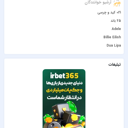
آرشیو خوانندگان
021 کید و چرسی
25 باند
Adele
Billie Eilish
Dua Lipa
duke dumont
Gülşen
تبلیغات
Hadise
JONY
Lana Del Rey
Lenna
Måneskin
Peviack
Pvol&Erfan Kalbod