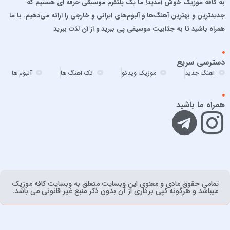
به کافه موزیک خوش آمدید! ما یک پلتفرم موسیقی حرفه ای هستیم که
افشین آذری
جدیدترین و بهترین آهنگ‌ها و آلبوم‌های ایرانی و خارجی را ارائه می‌دهیم. با ما
افشین خان
همراه باشید تا به جذابیت موسیقی پی ببرید و از آن لذت ببرید
الجان
امید آمری
دسترسی سریع
امید جهان
اهنگ جدید
موزیک ویدئو
تک اهنگ ها
آلبوم ها
امید حاجیلی
امید مهداد
همراه ما باشید
امیر ارسلان
امیر برکو
امیر تتلو
امیر تنگسیری
امیر جعفرنیا
امیر عباس
تمامی حقوق مادی و معنوی اين وبسايت متعلق به وبسایت کافه موزیک
ميباشد و هرگونه کپی برداری از آن بدون ذکر منبع غیر قانونی می باشد.
امیر عباس گلاب
امیر فخرالدین
امیر ماهان