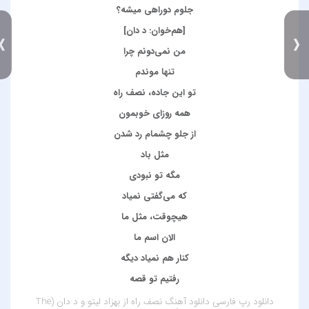
جلوم دوراهی میشه؟
[هم‌خوان: د دان]
》
من نمی‌دونم چرا
تنها موندم
تو این جاده، نصف راه
همه روزای خوبمون
از جلو چشمام رد شدن
مثل باد
مگه تو نبودی
که می‌گفتی نمیاد
هیچوقت، مثل ما
الان اسم ما
کنار هم نمیاد دیگه
رفتیم تو قصه‌
دانلود رپ فارسی
دانلود آهنگ نصف راه از بهزاد لیتو و د دان (The