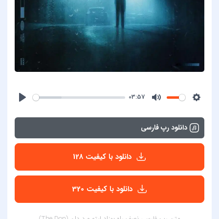
03:57
دانلود رپ فارسی
دانلود با کیفیت 128
دانلود با کیفیت 320
متن رپ فارسی نصف راه بهزاد لیتو و د دان (The Don)