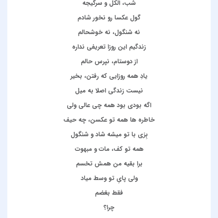
شب، الکل و سرگیجه
گول عکسا رو نخور شادم
نه شنگول، نه خوشحالم
زندگیم این روزا تعریفی نداره
از دوستام، نپرس حالم
یادِ همه روزایی که رفتن، بخیر
نیست زندگی اصلا به میل
اگه بودی بود همه چی عالی ولی
خاطره ها همه تو عکسن، چه حیف
بِزی با تو میشه شاد و شنگول
همه تو کف، مات و مبهوت
برا بقیه من همش تخسم
ولی پایِ تو وسط میاد
فقط بغضم
چرا؟