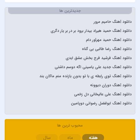
آرتا
جدیدترین ها
آرتا و آرون
آرتا و پارسالیپ
دانلود آهنگ حامیم مرور
آرش AP
دانلود آهنگ حمید هیراد بیدار برود بر در بر یار دگری
آرش و ساسی
دانلود آهنگ حمید مهرآور دام
آرمان گرشاسبی
دانلود آهنگ رضا طالبی بی گناه
آرمین زارعی
دانلود آهنگ فرشید فرح بخش عشق ابدی
آرون افشار
دانلود آهنگ جدید علی یاسینی اگه دوسم داشتی
آصف آریا
دانلود آهنگ توی رابطه ی با تو بدون بازنده منم ماکان بند
آیتوکان
دانلود آهنگ دوران دیوونه
آیسم
دانلود آهنگ علی عالیخانی دل زخمی
ابراهیم تاتلیسس
دانلود آهنگ ابولفضل رضوانی دوپامین
ابولفضل رضوانی
ابی دولابی
محبوب ترین ها
ابی و کامران و هومن
هفته
ماه
سال
اپیکور و امین امینم