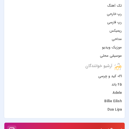
تک آهنگ
رپ خارحی
رپ فارسی
ریمیکس
مداحی
موزیک ویدیو
موسیقی محلی
آرشیو خوانندگان
021 کید و چرسی
25 باند
Adele
Billie Eilish
Dua Lipa
duke dumont
Gülşen