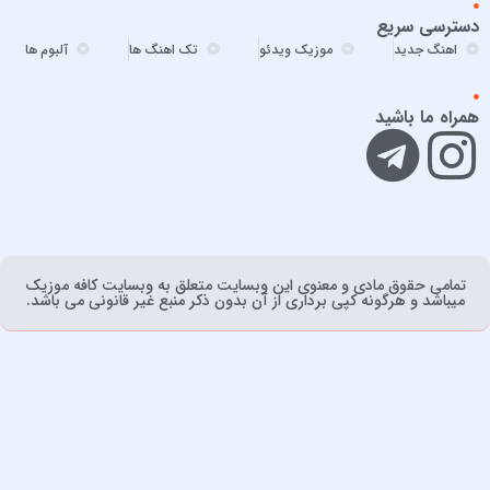
امیر برکو
دسترسی سریع
امیر تتلو
اهنگ جدید
موزیک ویدئو
تک اهنگ ها
آلبوم ها
امیر تنگسیری
امیر جعفرنیا
همراه ما باشید
امیر عباس
امیر عباس گلاب
امیر فخرالدین
امیر ماهان
امیرحسین آقایی
تمامی حقوق مادی و معنوی اين وبسايت متعلق به وبسایت کافه موزیک
امیرحسین افتخاری
ميباشد و هرگونه کپی برداری از آن بدون ذکر منبع غیر قانونی می باشد.
امیرعلی حمیدی
امین رستمی
امین مقدم
اندی
اندی و کوروس
ایمان سعیدی کیا