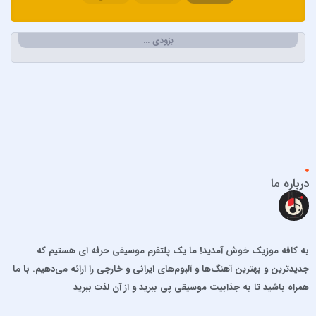
احسان خواجه امیری
احسان دریادل
بزودی …
احمد سعیدی
احمد سلطان
احمد سلو
ادریس محمدپور
اشوان
افشین آذری
افشین خان
درباره ما
الجان
امید آمری
امید جهان
به کافه موزیک خوش آمدید! ما یک پلتفرم موسیقی حرفه ای هستیم که
امید حاجیلی
جدیدترین و بهترین آهنگ‌ها و آلبوم‌های ایرانی و خارجی را ارائه می‌دهیم. با ما
امید مهداد
همراه باشید تا به جذابیت موسیقی پی ببرید و از آن لذت ببرید
امیر ارسلان