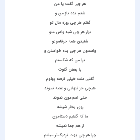
هر چی گفت پا من
شدم بده باز من و
گفتم هر چی روزه مال تو
بزار هر چی شبه واس منو
شنیدن همه حرفامونو
واسمون هر چی بده خواستن و
برا من که شکستم
با بغض گلوت
گفتی دلت خیلی قرصه پهلوم
هیچی جز تنهایی و غصه نموند
حتی اسم‌مون نموند
روی بخار شیشه
ما که گفتیم دستامون
از هم جدا نمیشه
چرا هر چی بهت نزدیک‌تر میشم