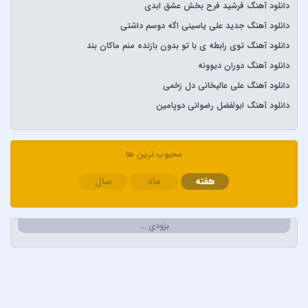
آرمین زارعی
دانلود آهنگ فرشید فرح بخش عشق ابدی
آرون افشار
دانلود آهنگ جدید علی یاسینی اگه دوسم داشتی
آصف آریا
دانلود آهنگ توی رابطه ی با تو بدون بازنده منم ماکان بند
آیتوکان
دانلود آهنگ دوران دیوونه
آیسم
دانلود آهنگ علی عالیخانی دل زخمی
ابراهیم تاتلیسس
دانلود آهنگ ابولفضل رضوانی دوپامین
ابولفضل رضوانی
ابی دولابی
محبوب ترین ها
ابی و کامران و هومن
هفته
ماه
سال
اپیکور و امین امینم
احسان خواجه امیری
احسان دریادل
بزودی …
احمد سعیدی
احمد سلطان
احمد سلو
ادریس محمدپور