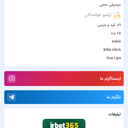
موسیقی محلی
آرشیو خوانندگان
021 کید و چرسی
25 باند
Adele
Billie Eilish
Dua Lipa
duke dumont
Gülşen
اینستاگرام ما
Hadise
JONY
تلگرام ما
Lana Del Rey
Lenna
تبلیغات
Måneskin
Peviack