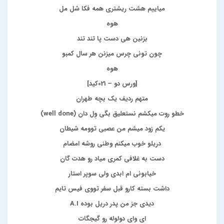
میاییم هشت ریشتری همه فکا شل مل
هوه
بزنین هی دست پا تند تند
چون تونی چرس میزنن هر سال کمبو
هوه
[ورس دو – 021کید]
متهم ردیف یک بچه طهران
خطو روت میکشم نستعلیق بگی وِل دان (well done)
یکم زود میشم من عصبی توومه شیطان
دریلو خوب میکنم وطنی روشه امضام
دست به غلافی کمری میاد رو هدت گان
خیابونی ام ابدی ولی سوپر استار
داشت بسته کارو قبل سفر تووی فیس تایم
دیدی جز من پدر دریل بوده A.I
ای وای دولوله رو گیجگات