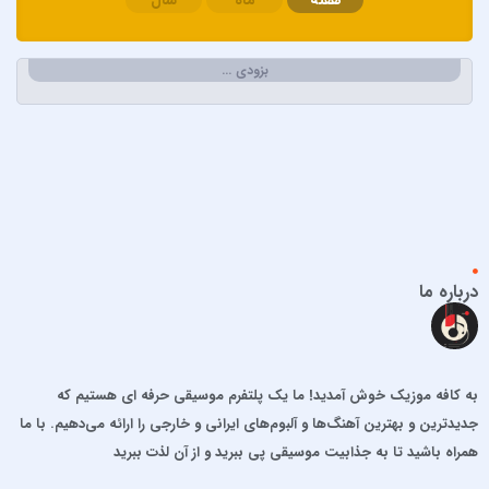
هفته
ماه
سال
اپیکور و امین امینم
احسان خواجه امیری
احسان دریادل
بزودی …
احمد سعیدی
احمد سلطان
احمد سلو
ادریس محمدپور
اشوان
افشین آذری
افشین خان
درباره ما
الجان
امید آمری
امید جهان
به کافه موزیک خوش آمدید! ما یک پلتفرم موسیقی حرفه ای هستیم که
امید حاجیلی
جدیدترین و بهترین آهنگ‌ها و آلبوم‌های ایرانی و خارجی را ارائه می‌دهیم. با ما
امید مهداد
همراه باشید تا به جذابیت موسیقی پی ببرید و از آن لذت ببرید
امیر ارسلان