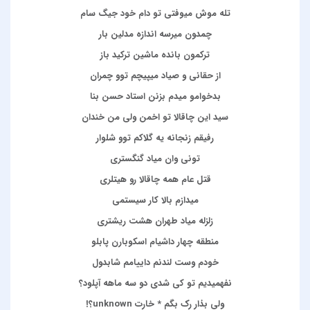
تله موش میوفتی تو دام خود جیگ سام
چمدون میرسه اندازه مدلین بار
ترکمون بانده ماشین ترکید باز
از حقانی و‌ صیاد میپیچم توو چمران
بدخوامو میدم بزنن استاد حسن بنا
سید این چاقالا تو اخمن ولی من خندان
رفیقم زنجانه یه گلاکم توو شلوار
تونی وان میاد گنگستری
قتل عام همه چاقالا رو هیتلری
میدازم بالا کار سیستمی
زلزله میاد طهران هشت ریشتری
منطقه چهار داشیام اسکوبارن پابلو
خودم وست لندنم داییامم شابدول
نفهمیدیم تو کی شدی دو سه ماهه آپلود؟
ولی بذار رک بگم * خارت unknown؟!