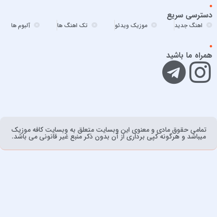
امیر برکو
دسترسی سریع
امیر تتلو
اهنگ جدید
موزیک ویدئو
تک اهنگ ها
آلبوم ها
امیر تنگسیری
امیر جعفرنیا
همراه ما باشید
امیر عباس
امیر عباس گلاب
امیر فخرالدین
امیر ماهان
امیرحسین آقایی
تمامی حقوق مادی و معنوی اين وبسايت متعلق به وبسایت کافه موزیک
امیرحسین افتخاری
ميباشد و هرگونه کپی برداری از آن بدون ذکر منبع غیر قانونی می باشد.
امیرعلی حمیدی
امین رستمی
امین مقدم
اندی
اندی و کوروس