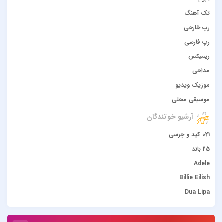
تک آهنگ
رپ خارحی
رپ فارسی
ریمیکس
مداحی
موزیک ویدیو
موسیقی محلی
آرشیو خوانندگان
021 کید و چرسی
25 باند
Adele
Billie Eilish
Dua Lipa
duke dumont
Gülşen