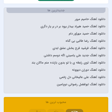
آرتا
جدیدترین ها
آرتا و آرون
آرتا و پارسالیپ
دانلود آهنگ حامیم مرور
آرش AP
دانلود آهنگ حمید هیراد بیدار برود بر در بر یار دگری
آرش و ساسی
دانلود آهنگ حمید مهرآور دام
آرمان گرشاسبی
دانلود آهنگ رضا طالبی بی گناه
آرمین زارعی
دانلود آهنگ فرشید فرح بخش عشق ابدی
آرون افشار
دانلود آهنگ جدید علی یاسینی اگه دوسم داشتی
آصف آریا
دانلود آهنگ توی رابطه ی با تو بدون بازنده منم ماکان بند
آیتوکان
دانلود آهنگ دوران دیوونه
آیسم
دانلود آهنگ علی عالیخانی دل زخمی
ابراهیم تاتلیسس
دانلود آهنگ ابولفضل رضوانی دوپامین
ابولفضل رضوانی
ابی دولابی
محبوب ترین ها
ابی و کامران و هومن