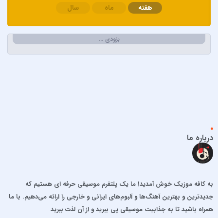
هفته
ماه
سال
اپیکور و امین امینم
احسان خواجه امیری
احسان دریادل
بزودی …
احمد سعیدی
احمد سلطان
احمد سلو
ادریس محمدپور
اشوان
افشین آذری
افشین خان
درباره ما
الجان
امید آمری
امید جهان
به کافه موزیک خوش آمدید! ما یک پلتفرم موسیقی حرفه ای هستیم که
امید حاجیلی
جدیدترین و بهترین آهنگ‌ها و آلبوم‌های ایرانی و خارجی را ارائه می‌دهیم. با ما
امید مهداد
همراه باشید تا به جذابیت موسیقی پی ببرید و از آن لذت ببرید