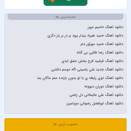
آرتا
جدیدترین ها
آرتا و آرون
آرتا و پارسالیپ
دانلود آهنگ حامیم مرور
آرش AP
دانلود آهنگ حمید هیراد بیدار برود بر در بر یار دگری
آرش و ساسی
دانلود آهنگ حمید مهرآور دام
آرمان گرشاسبی
دانلود آهنگ رضا طالبی بی گناه
آرمین زارعی
دانلود آهنگ فرشید فرح بخش عشق ابدی
آرون افشار
دانلود آهنگ جدید علی یاسینی اگه دوسم داشتی
آصف آریا
دانلود آهنگ توی رابطه ی با تو بدون بازنده منم ماکان بند
آیتوکان
دانلود آهنگ دوران دیوونه
آیسم
دانلود آهنگ علی عالیخانی دل زخمی
ابراهیم تاتلیسس
دانلود آهنگ ابولفضل رضوانی دوپامین
ابولفضل رضوانی
ابی دولابی
محبوب ترین ها
ابی و کامران و هومن