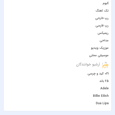
آلبوم
تک آهنگ
رپ خارحی
رپ فارسی
ریمیکس
مداحی
موزیک ویدیو
موسیقی محلی
آرشیو خوانندگان
021 کید و چرسی
25 باند
Adele
Billie Eilish
Dua Lipa
duke dumont